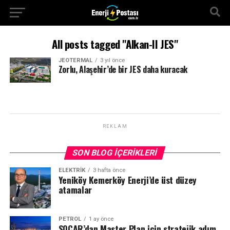
All posts tagged "Alkan-II JES"
JEOTERMAL
3 yıl önce
Zorlu, Alaşehir’de bir JES daha kuracak
REKLAM
SON BLOG İÇERIKLERI
ELEKTRİK
3 hafta önce
Yeniköy Kemerköy Enerji’de üst düzey
atamalar
PETROL
1 ay önce
SOCAR’dan Master Plan için stratejik adım