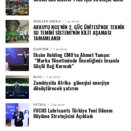
NÜKLEER ENERJI
1 ay önce
AKKUYU NGS’NİN 2. GÜÇ ÜNİTESİ’NDE TEKNİK
SU TEMİNİ SİSTEMİ’NİN KİLİT AŞAMASI
TAMAMLANDI
ELEKTRİK
1 ay önce
Eksim Holding CMO’su Ahmet Yaman:
“Marka Yönetiminde Önceliğimiz İnsanla
Güçlü Bağ Kurmak”
BLOG
1 ay önce
Zambiya’da Afrika güneşini enerjiye
dönüştürecek yatırım
PETROL
2 ay önce
FUCHS Lubricants Türkiye Yeni Dönem
Büyüme Stratejisini Açıkladı