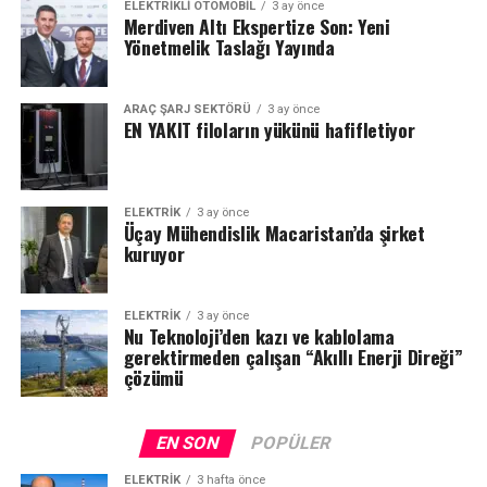
ELEKTRIKLI OTOMOBIL
3 ay önce
Merdiven Altı Ekspertize Son: Yeni
Yönetmelik Taslağı Yayında
ARAÇ ŞARJ SEKTÖRÜ
3 ay önce
EN YAKIT filoların yükünü hafifletiyor
ELEKTRİK
3 ay önce
Üçay Mühendislik Macaristan’da şirket
kuruyor
ELEKTRİK
3 ay önce
Nu Teknoloji’den kazı ve kablolama
gerektirmeden çalışan “Akıllı Enerji Direği”
çözümü
EN SON
POPÜLER
ELEKTRİK
3 hafta önce