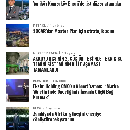
Yeniköy Kemerköy Enerji’de üst düzey atamalar
PETROL
1 ay önce
SOCAR’dan Master Plan için stratejik adım
NÜKLEER ENERJI
1 ay önce
AKKUYU NGS’NİN 2. GÜÇ ÜNİTESİ’NDE TEKNİK SU
TEMİNİ SİSTEMİ’NİN KİLİT AŞAMASI
TAMAMLANDI
ELEKTRİK
1 ay önce
Eksim Holding CMO’su Ahmet Yaman: “Marka
Yönetiminde Önceliğimiz İnsanla Güçlü Bağ
Kurmak”
BLOG
1 ay önce
Zambiya’da Afrika güneşini enerjiye
dönüştürecek yatırım