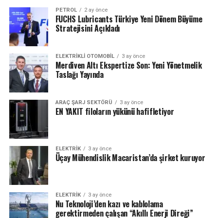
PETROL
2 ay önce
FUCHS Lubricants Türkiye Yeni Dönem Büyüme
Stratejisini Açıkladı
ELEKTRIKLI OTOMOBIL
3 ay önce
Merdiven Altı Ekspertize Son: Yeni Yönetmelik
Taslağı Yayında
ARAÇ ŞARJ SEKTÖRÜ
3 ay önce
EN YAKIT filoların yükünü hafifletiyor
ELEKTRİK
3 ay önce
Üçay Mühendislik Macaristan’da şirket kuruyor
ELEKTRİK
3 ay önce
Nu Teknoloji’den kazı ve kablolama
gerektirmeden çalışan “Akıllı Enerji Direği”