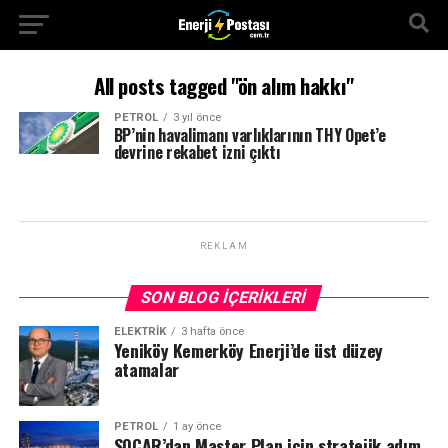
All posts tagged "ön alım hakkı"
PETROL
3 yıl önce
BP’nin havalimanı varlıklarının THY Opet’e
devrine rekabet izni çıktı
REKLAM
SON BLOG İÇERIKLERI
ELEKTRİK
3 hafta önce
Yeniköy Kemerköy Enerji’de üst düzey
atamalar
PETROL
1 ay önce
SOCAR’dan Master Plan için stratejik adım