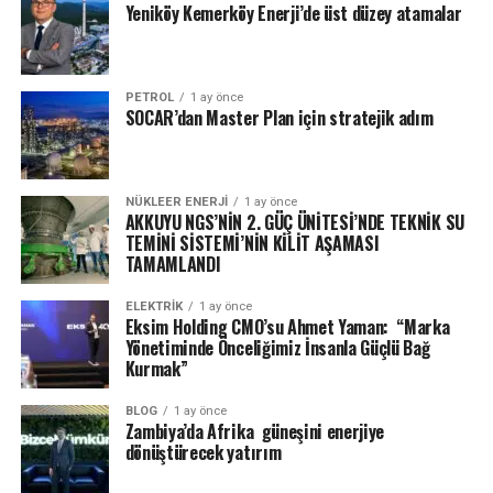
Yeniköy Kemerköy Enerji’de üst düzey atamalar
PETROL
1 ay önce
SOCAR’dan Master Plan için stratejik adım
NÜKLEER ENERJI
1 ay önce
AKKUYU NGS’NİN 2. GÜÇ ÜNİTESİ’NDE TEKNİK SU
TEMİNİ SİSTEMİ’NİN KİLİT AŞAMASI
TAMAMLANDI
ELEKTRİK
1 ay önce
Eksim Holding CMO’su Ahmet Yaman: “Marka
Yönetiminde Önceliğimiz İnsanla Güçlü Bağ
Kurmak”
BLOG
1 ay önce
Zambiya’da Afrika güneşini enerjiye
dönüştürecek yatırım