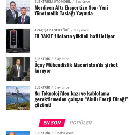
ELEKTRIKLI OTOMOBIL
3 ay önce
Merdiven Altı Ekspertize Son: Yeni
Yönetmelik Taslağı Yayında
ARAÇ ŞARJ SEKTÖRÜ
3 ay önce
EN YAKIT filoların yükünü hafifletiyor
ELEKTRİK
3 ay önce
Üçay Mühendislik Macaristan’da şirket
kuruyor
ELEKTRİK
3 ay önce
Nu Teknoloji’den kazı ve kablolama
gerektirmeden çalışan “Akıllı Enerji Direği”
çözümü
EN SON
POPÜLER
ELEKTRİK
3 hafta önce