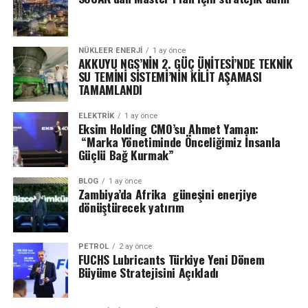
NÜKLEER ENERJI
1 ay önce
AKKUYU NGS’NİN 2. GÜÇ ÜNİTESİ’NDE TEKNİK
SU TEMİNİ SİSTEMİ’NİN KİLİT AŞAMASI
TAMAMLANDI
ELEKTRİK
1 ay önce
Eksim Holding CMO’su Ahmet Yaman:
“Marka Yönetiminde Önceliğimiz İnsanla
Güçlü Bağ Kurmak”
BLOG
1 ay önce
Zambiya’da Afrika güneşini enerjiye
dönüştürecek yatırım
PETROL
2 ay önce
FUCHS Lubricants Türkiye Yeni Dönem
Büyüme Stratejisini Açıkladı