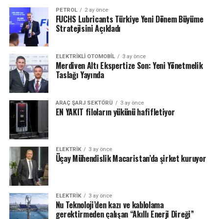
PETROL
2 ay önce
FUCHS Lubricants Türkiye Yeni Dönem Büyüme
Stratejisini Açıkladı
ELEKTRIKLI OTOMOBIL
3 ay önce
Merdiven Altı Ekspertize Son: Yeni Yönetmelik
Taslağı Yayında
ARAÇ ŞARJ SEKTÖRÜ
3 ay önce
EN YAKIT filoların yükünü hafifletiyor
ELEKTRİK
3 ay önce
Üçay Mühendislik Macaristan’da şirket kuruyor
ELEKTRİK
3 ay önce
Nu Teknoloji’den kazı ve kablolama
gerektirmeden çalışan “Akıllı Enerji Direği”