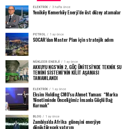
ELEKTRİK
3 hafta önce
Yeniköy Kemerköy Enerji’de üst düzey atamalar
PETROL
1 ay önce
SOCAR’dan Master Plan için stratejik adım
NÜKLEER ENERJI
1 ay önce
AKKUYU NGS’NİN 2. GÜÇ ÜNİTESİ’NDE TEKNİK SU
TEMİNİ SİSTEMİ’NİN KİLİT AŞAMASI
TAMAMLANDI
ELEKTRİK
1 ay önce
Eksim Holding CMO’su Ahmet Yaman: “Marka
Yönetiminde Önceliğimiz İnsanla Güçlü Bağ
Kurmak”
BLOG
1 ay önce
Zambiya’da Afrika güneşini enerjiye
dönüştürecek yatırım