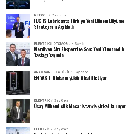
PETROL
2 ay önce
FUCHS Lubricants Türkiye Yeni Dönem Büyüme
Stratejisini Açıkladı
ELEKTRIKLI OTOMOBIL
3 ay önce
Merdiven Altı Ekspertize Son: Yeni Yönetmelik
Taslağı Yayında
ARAÇ ŞARJ SEKTÖRÜ
3 ay önce
EN YAKIT filoların yükünü hafifletiyor
ELEKTRİK
3 ay önce
Üçay Mühendislik Macaristan’da şirket kuruyor
ELEKTRİK
3 ay önce