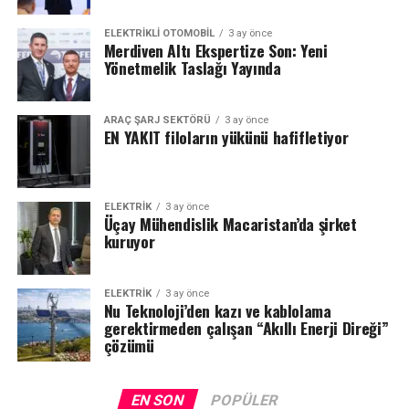
ELEKTRIKLI OTOMOBIL
3 ay önce
Merdiven Altı Ekspertize Son: Yeni
Yönetmelik Taslağı Yayında
ARAÇ ŞARJ SEKTÖRÜ
3 ay önce
EN YAKIT filoların yükünü hafifletiyor
ELEKTRİK
3 ay önce
Üçay Mühendislik Macaristan’da şirket
kuruyor
ELEKTRİK
3 ay önce
Nu Teknoloji’den kazı ve kablolama
gerektirmeden çalışan “Akıllı Enerji Direği”
çözümü
EN SON
POPÜLER