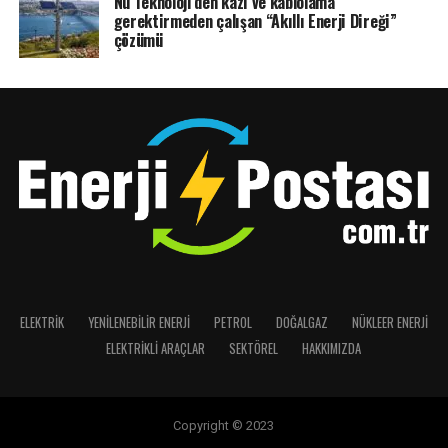
Nu Teknoloji’den kazı ve kablolama
gerektirmeden çalışan “Akıllı Enerji Direği”
çözümü
ELEKTRİK
YENILENEBILIR ENERJI
PETROL
DOĞALGAZ
NÜKLEER ENERJI
ELEKTRIKLI ARAÇLAR
SEKTÖREL
HAKKIMIZDA
Copyright © 2023