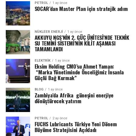
PETROL
1 ay önce
SOCAR’dan Master Plan için stratejik adım
NÜKLEER ENERJI
1 ay önce
AKKUYU NGS’NİN 2. GÜÇ ÜNİTESİ’NDE TEKNİK
SU TEMİNİ SİSTEMİ’NİN KİLİT AŞAMASI
TAMAMLANDI
ELEKTRİK
1 ay önce
Eksim Holding CMO’su Ahmet Yaman:
“Marka Yönetiminde Önceliğimiz İnsanla
Güçlü Bağ Kurmak”
BLOG
1 ay önce
Zambiya’da Afrika güneşini enerjiye
dönüştürecek yatırım
PETROL
2 ay önce
FUCHS Lubricants Türkiye Yeni Dönem
Büyüme Stratejisini Açıkladı