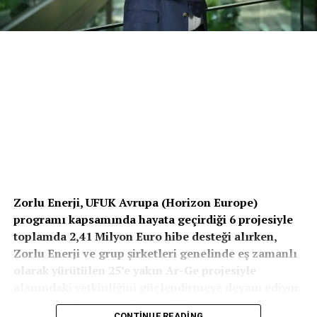
Zorlu Enerji, UFUK Avrupa (Horizon Europe)
programı kapsamında hayata geçirdiği 6 projesiyle
toplamda 2,41 Milyon Euro hibe desteği alırken,
Zorlu Enerji ve grup şirketleri genelinde eş zamanlı
olarak yürütülen 25’e yakın Ar-Ge projesiyle
alanındaki yetkinliğini güçlendirmeye devam ediyor.
Zorlu Enerji Jeotermal Kaynaklar, Ar-Ge ve
CONTINUE READING