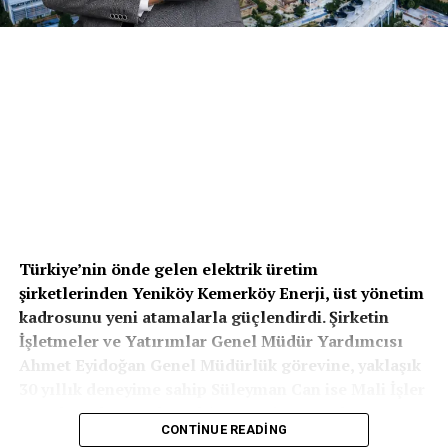
Türkiye’nin önde gelen elektrik üretim
şirketlerinden Yeniköy Kemerköy Enerji, üst yönetim
kadrosunu yeni atamalarla güçlendirdi. Şirketin
İşletmeler ve Yatırımlar Genel Müdür Yardımcısı
Ahmet Eyidoğan Genel Müdürlük görevine, yaklaşık
30 yıllık deneyime sahip Süleyman Can ise Mali İşler
Genel Müdür Yardımcılığı görevine atandı. Bu
CONTINUE READING
atamalarla birlikte şirket, operasyonel ve finansal