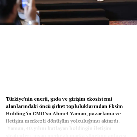
Enerji ve Enerjisa’da santral işletmeciliği alanında
yöneticilik yaptı. 2015 yılında katıldığı Yeniköy
Kemerköy Enerji’de İşletmeler Direktör Yardımcılığı,
İşletmeler Direktörlüğü ve Genel Müdür Yardımcılığı
görevlerinin ardından şirketin Genel Müdürü olarak
göreve başladı.
Mali İşler Genel Müdür Yardımcılığı görevine
Süleyman Can atandı
Yeniköy Kemerköy Enerji’nin Mali İşler Genel Müdür
Yardımcılığı görevine ise enerji sektöründe uzun yıllara
dayanan deneyime sahip Süleyman Can getirildi.
Kariyerine 1997 yılında Trakya Elektrik Dağıtım A.Ş.’de
Türkiye’nin enerji, gıda ve girişim ekosistemi
başlayan Can, muhasebe, finans ve mali yönetim
alanlarındaki öncü şirket topluluklarından Eksim
alanlarında farklı görevler üstlendi. Son olarak Trakya
Holding’in CMO’su Ahmet Yaman,
pazarlama ve
Elektrik Dağıtım A.Ş.’de (TREDAŞ) Mali ve İdari İşler
iletişim merkezli dönüşüm yolculuğunu aktardı.
Direktörü olarak görev yapan Can, 16 Temmuz itibarıyla
Yaman, 40. yılını kutlayan holdingin iletişim
Yeniköy Kemerköy Enerji’deki yeni görevine başlayacak.
stratejileri, insan merkezli marka yönetimi anlayışı,