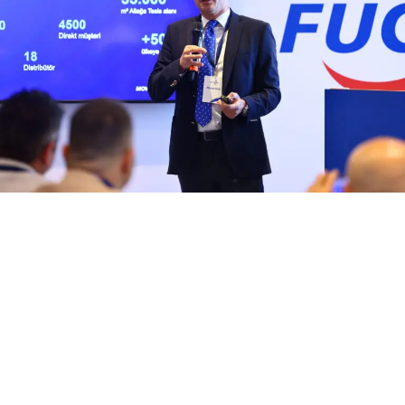
Tasarımı) aşamasına geçilmesi için hazırlıklar
başlamıştır SOCAR’ın Technip ile imzaladığı İyi Niyet
Anlaşması’nı takiben Petkim’in FEED süreci ile ilgili
anlaşmaları 2026 yılının 3. çeyreğinde tamamlayarak
FEED çalışmasına başlanması planlanıyor. FEED süreci,
büyük ölçekli sanayi projelerinde nihai yatırım kararı
öncesindeki en kritik mühendislik aşamalarından biri
olarak kabul ediliyor. Bu süreçte projenin teknik
tasarımı, mühendislik çözümleri, teknoloji seçimi,
maliyet tahminleri, uygulama planı ve ekonomik
fizibilitesi detaylı şekilde değerlendirilecek.
Çalışmalardan elde edilecek çıktılar, Petkim Master Plan
kapsamında değerlendirilecek olası yatırım kararına
teknik ve ticari temel oluşturacak.
Petkim Genel Müdürü ve SOCAR Türkiye Rafineri ve
Petrokimya İş Birimi Başkanı Kanan
Mirzayev
,
“Petkim Master Plan projesi, Türkiye’nin en
köklü ve en büyük petrokimya üreticisi Petkim’i