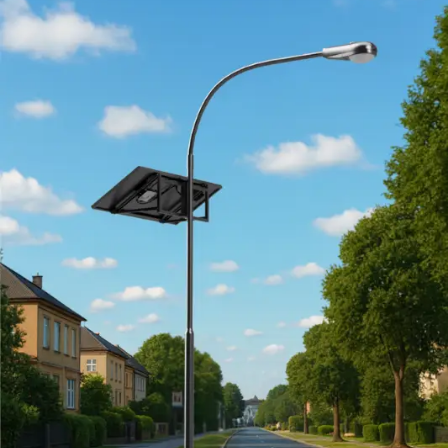
inşa edilecek olan santralde, verimliliği maksimize etmek
için
Monokristal Tek Eksende Güneşi Takip Eden
Fotovoltaik Sistemler
kullanılacak. Bu sistemler
sayesinde paneller, gün boyunca güneşin konumuna
göre hareket ederek maksimum enerji üretimi
sağlayacak.
Projenin teknik donanımı şu şekilde planlandı:
Panel Sayısı:
18.197 adet (Her biri 610 Watt
gücünde)
İnverter Sayısı:
31 adet (Her biri 330 kW
kapasiteli DC/AC dönüştürücü)
Bağlantı Noktası:
Selçuklu TM (Orta Gerilim
seviyesinden şebekeye bağlantı)