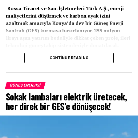
Bossa Ticaret ve San. İşletmeleri Türk A.Ş., enerji
maliyetlerini düşürmek ve karbon ayak izini
azaltmak amacıyla Konya’da dev bir Güneş Enerji
Santrali (GES) kurmaya hazırlanıyor. 255 milyon
lirayı aşan yatırım bedeliyle dikkat çeken proje, ileri
teknoloji güneş takip sistemleriyle donatılacak.
KONYA
– Bossa Ticaret, Konya İli, Selçuklu İlçesi,
CONTINUE READING
Sızma Selçuklu Mahallesi
sınırları içerisinde modern
bir Güneş Enerji Santrali projesi için düğmeye bastı.
Toplam
10,1 MWe – 11,1 MWm
kurulu güce sahip
GÜNEŞ ENERJISI
olacak santral, bölgenin yenilenebilir enerji
Sokak lambaları elektrik üretecek,
potansiyelini en üst seviyeye çıkarmayı hedefliyor.
her direk bir GES’e dönüşecek!
Tek Eksende Güneşi Takip Eden İleri
Teknoloji
Yaklaşık
10 hektarlık
(9,82 ha) geniş bir arazi üzerine