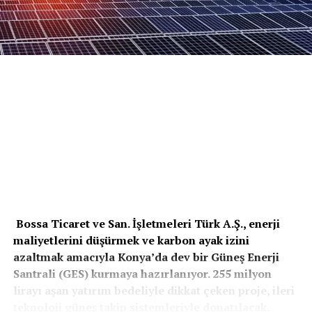
Bossa Ticaret ve San. İşletmeleri Türk A.Ş., enerji
maliyetlerini düşürmek ve karbon ayak izini
azaltmak amacıyla Konya’da dev bir Güneş Enerji
Santrali (GES) kurmaya hazırlanıyor. 255 milyon
lirayı aşan yatırım bedeliyle dikkat çeken proje, ileri
teknoloji güneş takip sistemleriyle donatılacak.