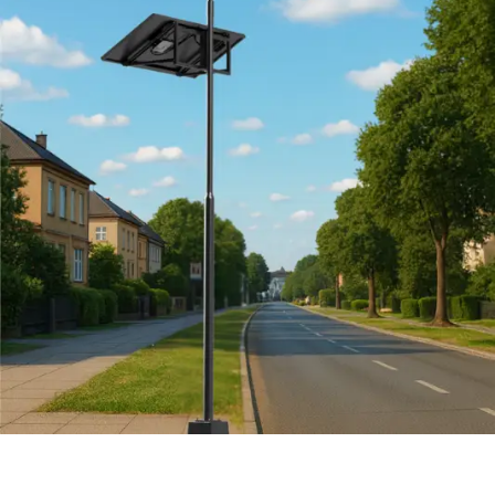
Projenin teknik donanımı şu şekilde planlandı:
Panel Sayısı:
18.197 adet (Her biri 610 Watt
gücünde)
İnverter Sayısı:
31 adet (Her biri 330 kW
kapasiteli DC/AC dönüştürücü)
Bağlantı Noktası:
Selçuklu TM (Orta Gerilim
seviyesinden şebekeye bağlantı)
Yılda 27,3 Milyon kWh Elektrik
Üretilecek
Bossa’nın Konya yatırımı, sadece kapasitesiyle değil,
üretim potansiyeliyle de öne çıkıyor. Santralin yılda
yaklaşık
27,3 milyon kW (kWh)
elektrik üretmesi