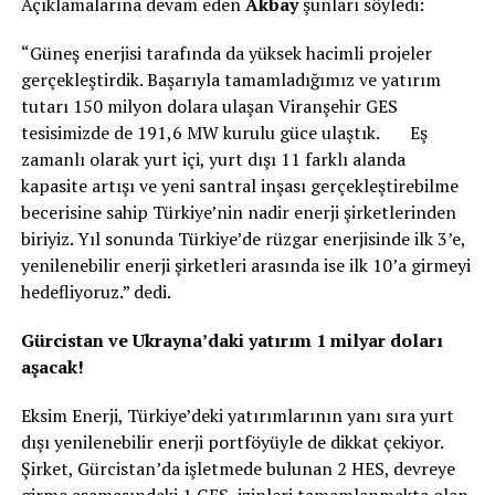
Açıklamalarına devam eden
Akbay
şunları söyledi:
“Güneş enerjisi tarafında da yüksek hacimli projeler
gerçekleştirdik. Başarıyla tamamladığımız ve yatırım
tutarı 150 milyon dolara ulaşan Viranşehir GES
tesisimizde de 191,6 MW kurulu güce ulaştık. Eş
zamanlı olarak yurt içi, yurt dışı 11 farklı alanda
kapasite artışı ve yeni santral inşası gerçekleştirebilme
becerisine sahip Türkiye’nin nadir enerji şirketlerinden
biriyiz. Yıl sonunda Türkiye’de rüzgar enerjisinde ilk 3’e,
yenilenebilir enerji şirketleri arasında ise ilk 10’a girmeyi
hedefliyoruz.” dedi.
Gürcistan ve Ukrayna’daki yatırım 1 milyar doları
aşacak!
Eksim Enerji, Türkiye’deki yatırımlarının yanı sıra yurt
dışı yenilenebilir enerji portföyüyle de dikkat çekiyor.
Şirket, Gürcistan’da işletmede bulunan 2 HES, devreye
girme aşamasındaki 1 GES, izinleri tamamlanmakta olan