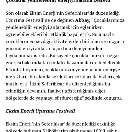
Son olarak Eksim Enerji’nin Seferihisar’da düzenlediği
Uçurtma Festivali’ne de değinen
Akbay,
“Çocuklarımıza
yenilenebilir enerjiyi anlatmak için eğlenirken
öğrenebilecekleri bir etkinlik hayal ettik. Bu amaçla
çocukların en sevdiği aktivitelerden biri olan ve rüzgarın
gücünü en iyi anlatan uçurtma deneyiminden
faydalanmak istedik. Bu sayede çocuklarımızın rüzgar
enerjisi hakkında farkındalık kazanmalarını hedefledik.
Etkinlik boyunca çocuklarımızın yenilenebilir enerjiye
merakları, bu alanda sordukları soruları da bizleri çok
mutlu etti. İlkini Seferihisar’da düzenlediğimiz bu
etkinliğin devamını faaliyet gösterdiğimiz diğer
bölgelerde de yapmayı sürdüreceğiz” şeklinde konuştu.
Eksim Enerji Uçurtma Festivali
Eksim Enerji’nin Seferihisar’da düzenlediği etkinliğe
bölgede bulunan 5 ilköğretim okulundan 100’ü aşkın