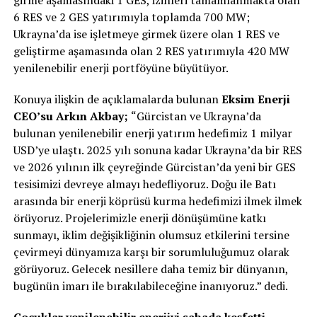
6 RES ve 2 GES yatırımıyla toplamda 700 MW;
Ukrayna’da ise işletmeye girmek üzere olan 1 RES ve
geliştirme aşamasında olan 2 RES yatırımıyla 420 MW
yenilenebilir enerji portföyüne büyütüyor.
Konuya ilişkin de açıklamalarda bulunan
Eksim Enerji
CEO’su Arkın Akbay;
“Gürcistan ve Ukrayna’da
bulunan yenilenebilir enerji yatırım hedefimiz 1 milyar
USD’ye ulaştı. 2025 yılı sonuna kadar Ukrayna’da bir RES
ve 2026 yılının ilk çeyreğinde Gürcistan’da yeni bir GES
tesisimizi devreye almayı hedefliyoruz. Doğu ile Batı
arasında bir enerji köprüsü kurma hedefimizi ilmek ilmek
örüyoruz. Projelerimizle enerji dönüşümüne katkı
sunmayı, iklim değişikliğinin olumsuz etkilerini tersine
çevirmeyi dünyamıza karşı bir sorumluluğumuz olarak
görüyoruz. Gelecek nesillere daha temiz bir dünyanın,
bugünün imarı ile bırakılabileceğine inanıyoruz.” dedi.
Çocuklar yenilenebilir enerjiyi sahada keşfetti