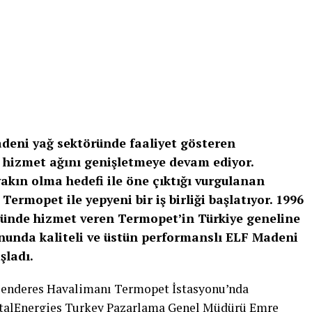
madeni yağ sektöründe faaliyet gösteren
 hizmet ağını genişletmeye devam ediyor.
akın olma hedefi ile öne çıktığı vurgulanan
ermopet ile yepyeni bir iş birliği başlatıyor. 1996
ründe hizmet veren Termopet’in Türkiye geneline
onunda kaliteli ve üstün performanslı ELF Madeni
şladı.
n Menderes Havalimanı Termopet İstasyonu’nda
 TotalEnergies Turkey Pazarlama Genel Müdürü Emre