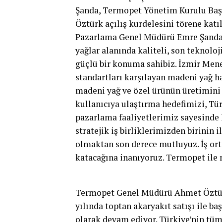
Şanda, Termopet Yönetim Kurulu Ba
Öztürk açılış kurdelesini törene katıl
Pazarlama Genel Müdürü Emre Şanda,
yağlar alanında kaliteli, son teknolo
güçlü bir konuma sahibiz. İzmir Mene
standartları karşılayan madeni yağ h
madeni yağ ve özel ürünün üretimini 
kullanıcıya ulaştırma hedefimizi, Tür
pazarlama faaliyetlerimiz sayesinde h
stratejik iş birliklerimizden birinin
olmaktan son derece mutluyuz. İş orta
katacağına inanıyoruz. Termopet ile 
Termopet Genel Müdürü Ahmet Öztürk
yılında toptan akaryakıt satışı ile ba
olarak devam ediyor. Türkiye’nin tüm