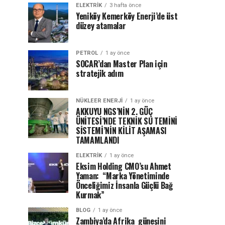
ELEKTRİK
3 hafta önce
Yeniköy Kemerköy Enerji’de üst
düzey atamalar
PETROL
1 ay önce
SOCAR’dan Master Plan için
stratejik adım
NÜKLEER ENERJI
1 ay önce
AKKUYU NGS’NİN 2. GÜÇ
ÜNİTESİ’NDE TEKNİK SU TEMİNİ
SİSTEMİ’NİN KİLİT AŞAMASI
TAMAMLANDI
ELEKTRİK
1 ay önce
Eksim Holding CMO’su Ahmet
Yaman: “Marka Yönetiminde
Önceliğimiz İnsanla Güçlü Bağ
Kurmak”
BLOG
1 ay önce
Zambiya’da Afrika güneşini