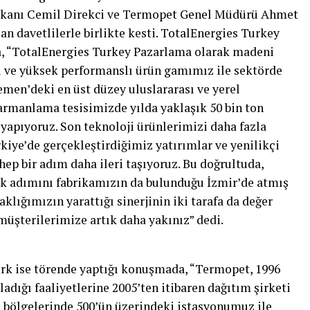
şkanı Cemil Direkci ve Termopet Genel Müdürü Ahmet
an davetlilerle birlikte kesti. TotalEnergies Turkey
 “TotalEnergies Turkey Pazarlama olarak madeni
ji ve yüksek performanslı ürün gamımız ile sektörde
men’deki en üst düzey uluslararası ve yerel
armanlama tesisimizde yılda yaklaşık 50 bin ton
yapıyoruz. Son teknoloji ürünlerimizi daha fazla
kiye’de gerçekleştirdiğimiz yatırımlar ve yenilikçi
ep bir adım daha ileri taşıyoruz. Bu doğrultuda,
 ilk adımını fabrikamızın da bulunduğu İzmir’de atmış
klığımızın yarattığı sinerjinin iki tarafa da değer
müşterilerimize artık daha yakınız” dedi.
 ise törende yaptığı konuşmada, “Termopet, 1996
şladığı faaliyetlerine 2005’ten itibaren dağıtım şirketi
 bölgelerinde 500’ün üzerindeki istasyonumuz ile