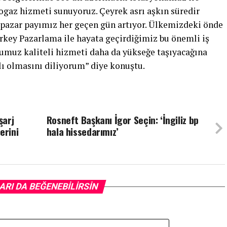
gaz hizmeti sunuyoruz. Çeyrek asrı aşkın süredir
e pazar payımız her geçen gün artıyor. Ülkemizdeki önde
rkey Pazarlama ile hayata geçirdiğimiz bu önemli iş
umuz kaliteli hizmeti daha da yükseğe taşıyacağına
rlı olmasını diliyorum” diye konuştu.
şarj
Rosneft Başkanı İgor Seçin: ‘İngiliz bp
erini
hala hissedarımız’
ARI DA BEĞENEBILIRSIN