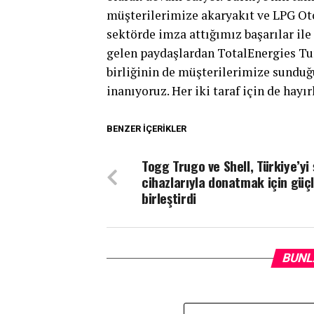
müşterilerimize akaryakıt ve LPG Oto
sektörde imza attığımız başarılar il
gelen paydaşlardan TotalEnergies Tu
birliğinin de müşterilerimize sunduğ
inanıyoruz. Her iki taraf için de hayı
Tags:26
BENZER İÇERIKLER
Togg Trugo ve Shell, Türkiye’yi 
cihazlarıyla donatmak için güçl
birleştirdi
BUNL