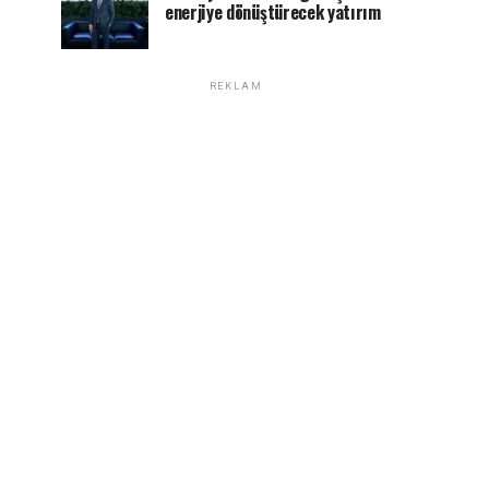
enerjiye dönüştürecek yatırım
REKLAM