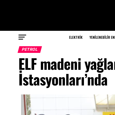
ELEKTRİK
YENILENEBILIR EN
PETROL
ELF madeni yağla
İstasyonları’nda