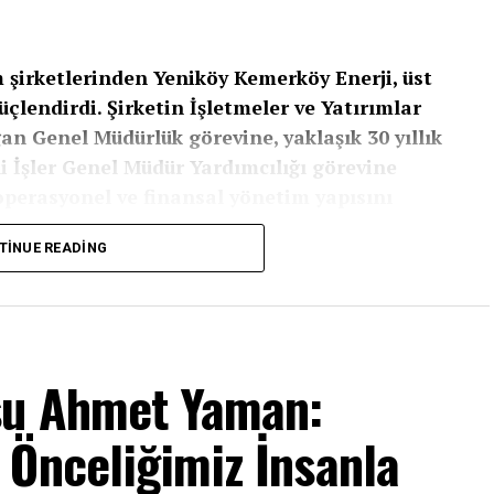
m şirketlerinden Yeniköy Kemerköy Enerji, üst
lendirdi. Şirketin İşletmeler ve Yatırımlar
n Genel Müdürlük görevine, yaklaşık 30 yıllık
 İşler Genel Müdür Yardımcılığı görevine
 operasyonel ve finansal yönetim yapısını
TINUE READING
etiminde stratejik rol üstlenen Yeniköy Kemerköy
leştirildi. Şirket bünyesinde uzun yıllardır farklı
 Müdürlük görevine başlarken, enerji sektöründe
an Can da Mali İşler Genel Müdür Yardımcısı
su Ahmet Yaman:
Önceliğimiz İnsanla