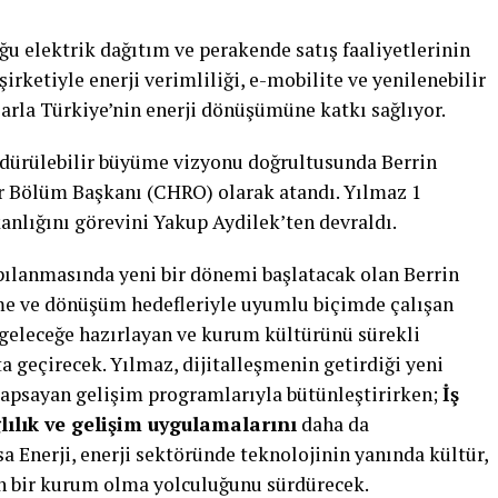
uğu elektrik dağıtım ve perakende satış faaliyetlerinin
şirketiyle enerji verimliliği, e-mobilite ve yenilenebilir
larla Türkiye’nin enerji dönüşümüne katkı sağlıyor.
rdürülebilir büyüme vizyonu doğrultusunda Berrin
ür Bölüm Başkanı (CHRO) olarak atandı. Yılmaz 1
nlığını görevini Yakup Aydilek’ten devraldı.
apılanmasında yeni bir dönemi başlatacak olan Berrin
üme ve dönüşüm hedefleriyle uyumlu biçimde çalışan
geleceğe hazırlayan ve kurum kültürünü sürekli
ta geçirecek. Yılmaz, dijitalleşmenin getirdiği yeni
 kapsayan gelişim programlarıyla bütünleştirirken;
İş
ğlılık ve gelişim uygulamalarını
daha da
sa Enerji, enerji sektöründe teknolojinin yanında kültür,
an bir kurum olma yolculuğunu sürdürecek.