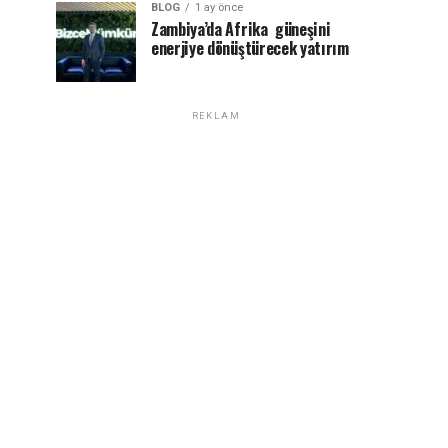
BLOG
1 ay önce
Zambiya’da Afrika güneşini
enerjiye dönüştürecek yatırım
REKLAM