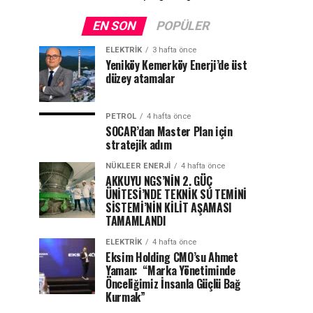
EN SON
POPÜLER
ELEKTRİK
3 hafta önce
Yeniköy Kemerköy Enerji’de üst
düzey atamalar
PETROL
4 hafta önce
SOCAR’dan Master Plan için
stratejik adım
NÜKLEER ENERJI
4 hafta önce
AKKUYU NGS’NİN 2. GÜÇ
ÜNİTESİ’NDE TEKNİK SU TEMİNİ
SİSTEMİ’NİN KİLİT AŞAMASI
TAMAMLANDI
ELEKTRİK
4 hafta önce
Eksim Holding CMO’su Ahmet
Yaman: “Marka Yönetiminde
Önceliğimiz İnsanla Güçlü Bağ
Kurmak”