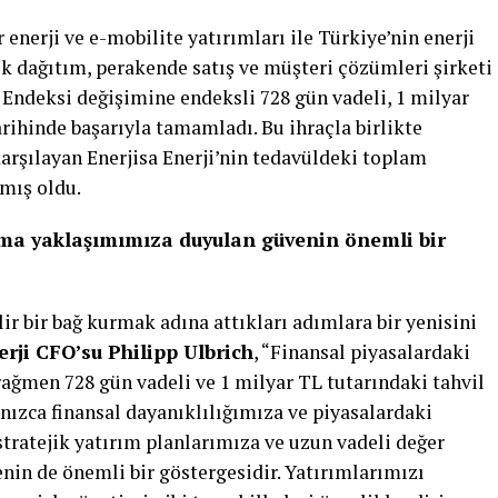
r enerji ve e-mobilite yatırımları ile Türkiye’nin enerji
k dağıtım, perakende satış ve müşteri çözümleri şirketi
 Endeksi değişimine endeksli 728 gün vadeli, 1 milyar
arihinde başarıyla tamamladı. Bu ihraçla birlikte
arşılayan Enerjisa Enerji’nin tedavüldeki toplam
şmış oldu.
tma yaklaşımımıza duyulan güvenin önemli bir
lir bir bağ kurmak adına attıkları adımlara bir yenisini
erji CFO’su Philipp Ulbrich
, “Finansal piyasalardaki
 rağmen 728 gün vadeli ve 1 milyar TL tutarındaki tahvil
lnızca finansal dayanıklılığımıza ve piyasalardaki
tratejik yatırım planlarımıza ve uzun vadeli değer
in de önemli bir göstergesidir. Yatırımlarımızı