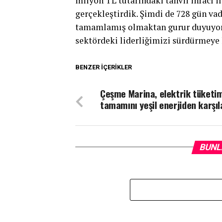
milyon TL tutarındaki tahvil ihracı i
gerçekleştirdik. Şimdi de 728 gün vad
tamamlamış olmaktan gurur duyuyor
sektördeki liderliğimizi sürdürmeye k
BENZER İÇERIKLER
Çeşme Marina, elektrik tüketim
tamamını yeşil enerjiden karşı
BUNL