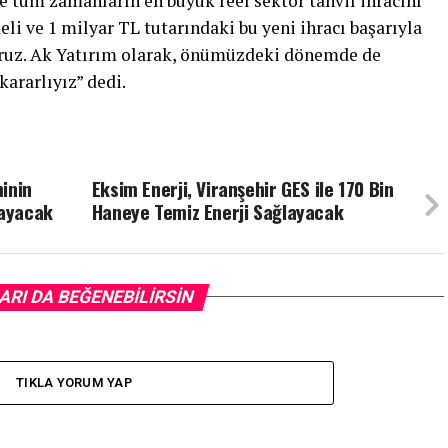
le tüm zamanların en büyük reel sektör tahvil ihracını
eli ve 1 milyar TL tutarındaki bu yeni ihracı başarıyla
uz. Ak Yatırım olarak, önümüzdeki dönemde de
ararlıyız” dedi.
inin
Eksim Enerji, Viranşehir GES ile 170 Bin
layacak
Haneye Temiz Enerji Sağlayacak
ARI DA BEĞENEBILIRSIN
TIKLA YORUM YAP