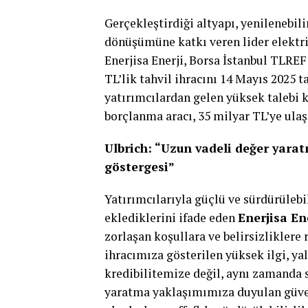
Gerçekleştirdiği altyapı, yenilenebili
dönüşümüne katkı veren lider elektri
Enerjisa Enerji, Borsa İstanbul TLREF
TL’lik tahvil ihracını 14 Mayıs 2025 t
yatırımcılardan gelen yüksek talebi k
borçlanma aracı, 35 milyar TL’ye ula
Ulbrich: “Uzun vadeli değer yara
göstergesi”
Yatırımcılarıyla güçlü ve sürdürülebi
eklediklerini ifade eden
Enerjisa En
zorlaşan koşullara ve belirsizliklere
ihracımıza gösterilen yüksek ilgi, ya
kredibilitemize değil, aynı zamanda s
yaratma yaklaşımımıza duyulan güven