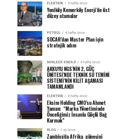
ELEKTRİK
3 hafta önce
Yeniköy Kemerköy Enerji’de üst
düzey atamalar
PETROL
4 hafta önce
SOCAR’dan Master Plan için
stratejik adım
NÜKLEER ENERJI
4 hafta önce
AKKUYU NGS’NİN 2. GÜÇ
ÜNİTESİ’NDE TEKNİK SU TEMİNİ
SİSTEMİ’NİN KİLİT AŞAMASI
TAMAMLANDI
ELEKTRİK
4 hafta önce
Eksim Holding CMO’su Ahmet
Yaman: “Marka Yönetiminde
Önceliğimiz İnsanla Güçlü Bağ
Kurmak”
BLOG
1 ay önce
Zambiya’da Afrika güneşini