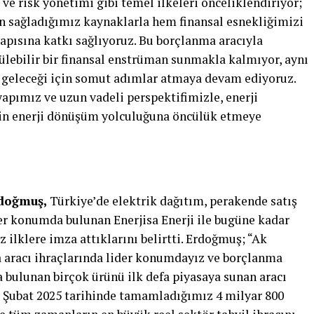
k ve risk yönetimi gibi temel ilkeleri önceliklendiriyor;
n sağladığımız kaynaklarla hem finansal esnekliğimizi
apısına katkı sağlıyoruz. Bu borçlanma aracıyla
ülebilir bir finansal enstrüman sunmakla kalmıyor, aynı
geleceği için somut adımlar atmaya devam ediyoruz.
 yapımız ve uzun vadeli perspektifimizle, enerji
in enerji dönüşüm yolculuğuna öncülük etmeye
rdoğmuş,
Türkiye’de elektrik dağıtım, perakende satış
er konumda bulunan Enerjisa Enerji ile bugüne kadar
ez ilklere imza attıklarını belirtti. Erdoğmuş; “Ak
a aracı ihraçlarında lider konumdayız ve borçlanma
a bulunan birçok ürünü ilk defa piyasaya sunan aracı
10 Şubat 2025 tarihinde tamamladığımız 4 milyar 800