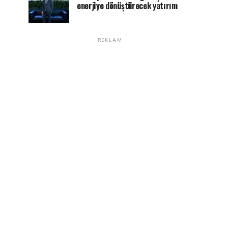
enerjiye dönüştürecek yatırım
REKLAM