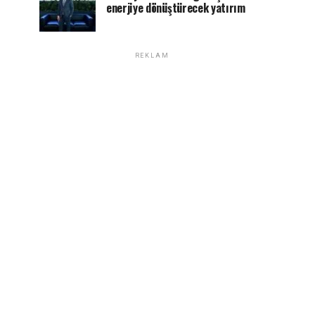
enerjiye dönüştürecek yatırım
REKLAM