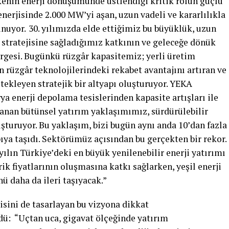
kenin enerji dönüşümünde üstlendiği kritik rolün güçlü
nerjisinde 2.000 MW’yi aşan, uzun vadeli ve kararlılıkla
unuyor.
30. yılımızda elde ettiğimiz bu büyüklük, uzun
i stratejisine sağladığımız katkının ve geleceğe dönük
gesi. Bugünkü rüzgâr kapasitemiz; yerli üretim
 rüzgâr teknolojilerindeki rekabet avantajını artıran ve
stekleyen stratejik bir altyapı oluşturuyor. YEKA
rya enerji depolama tesislerinden kapasite artışları ile
anan bütünsel yatırım yaklaşımımız, sürdürülebilir
turuyor. Bu yaklaşım, bizi bugün aynı anda 10’dan fazla
pıya taşıdı. Sektörümüz açısından bu gerçekten bir rekor.
yılın Türkiye’deki en büyük yenilenebilir enerji yatırımı
rik fiyatlarının oluşmasına katkı sağlarken, yeşil enerji
ü daha da ileri taşıyacak.”
isini de tasarlayan bu vizyona dikkat
dü: “Uçtan uca, gigavat ölçeğinde yatırım