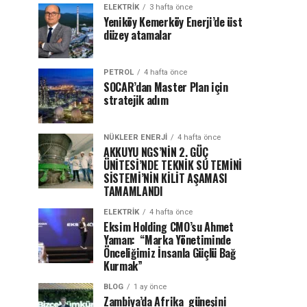
ELEKTRİK
3 hafta önce
Yeniköy Kemerköy Enerji’de üst
düzey atamalar
PETROL
4 hafta önce
SOCAR’dan Master Plan için
stratejik adım
NÜKLEER ENERJI
4 hafta önce
AKKUYU NGS’NİN 2. GÜÇ
ÜNİTESİ’NDE TEKNİK SU TEMİNİ
SİSTEMİ’NİN KİLİT AŞAMASI
TAMAMLANDI
ELEKTRİK
4 hafta önce
Eksim Holding CMO’su Ahmet
Yaman: “Marka Yönetiminde
Önceliğimiz İnsanla Güçlü Bağ
Kurmak”
BLOG
1 ay önce
Zambiya’da Afrika güneşini