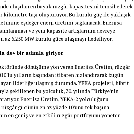
hinde ulaşılan en büyük rüzgâr kapasitesini temsil ederek
 kilometre taşı oluşturuyor. Bu kurulu güç ile yaklaşık
ketimine eşdeğer enerji üretimi sağlanacak. Enerjisa
amlanması ve yeni kapasite artışlarının devreye
 en az 6.250 MW kurulu güce ulaşmayı hedefliyor.
da dev bir adımla giriyor
sektöründe dönüşüme yön veren Enerjisa Üretim, rüzgâr
10’lu yılların başından itibaren hızlandırarak bugün
ayan liderliğe ulaşmış durumda. YEKA projeleri, hibrit
yla şekillenen bu yolculuk, 30. yılında Türkiye’nin
 yaratıyor. Enerjisa Üretim, YEKA-2 yolculuğunu
rüzgâr gücünün en az yüzde 10’unu tek başına
nin en geniş ve en etkili rüzgâr portföyünü yöneten