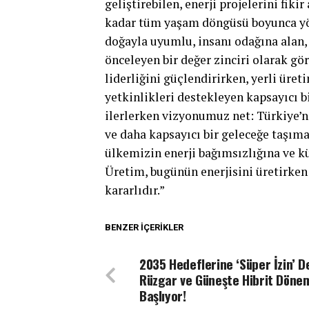
geliştirebilen, enerji projelerini fi
kadar tüm yaşam döngüsü boyunca yön
doğayla uyumlu, insanı odağına alan,
önceleyen bir değer zinciri olarak 
liderliğini güçlendirirken, yerli üret
yetkinlikleri destekleyen kapsayıcı
ilerlerken vizyonumuz net: Türkiye’ni
ve daha kapsayıcı bir geleceğe taşım
ülkemizin enerji bağımsızlığına ve k
Üretim, bugünün enerjisini üretirken
kararlıdır.”
BENZER İÇERIKLER
2035 Hedeflerine ‘Süper İzin’ D
Rüzgar ve Güneşte Hibrit Döne
Başlıyor!