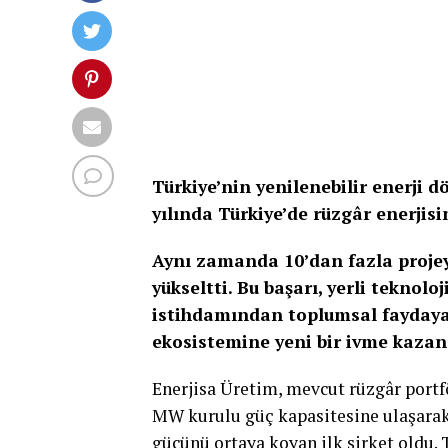
Türkiye’nin yenilenebilir enerji 
yılında Türkiye’de rüzgâr enerjis
Aynı zamanda 10’dan fazla projeyi
yükseltti. Bu başarı, yerli teknol
istihdamından toplumsal faydaya 
ekosistemine yeni bir ivme kazan
Enerjisa Üretim, mevcut rüzgâr portf
MW kurulu güç kapasitesine ulaşarak
gücünü ortaya koyan ilk şirket oldu. 