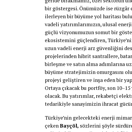
geride bırakmamız, özel sektörün ül
bir göstergesi. Önümüzde ise rüzgâr e
ilerleyen bir büyüme yol haritası bul
vadeli yatırımlarımızın, ulusal enerj
güçlü vizyonumuzun somut bir göster
ekosistemini güçlendiren, Türkiye’nin
uzun vadeli enerji arz güvenliğini de
projelerinden hibrit santrallere, bata
birleşme ve satın alma adımlarına uz
büyüme stratejimizin omurgasını oluş
projeyi geliştiren ve inşa eden bir ya
Ortaya çıkacak bu portföy, son 10–15 
olacak. Bu yatırımlar, rekabetçi elekt
tedarikiyle sanayimizin ihracat gücün
Türkiye’nin gelecekteki enerji mimar
çeken
Bayçöl,
sözlerini şöyle sürdür