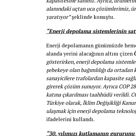
kapasitesine sahibiz. Ayrıca, ürünleri
alanındaki uçtan uca çözümlerimiz, ür
yaratıyor”
şeklinde konuştu.
“Enerji depolama sistemlerinin sat
Enerji depolamanın günümüzde hemen
alanda yerini alacağının altını çizen
gösterirken, enerji depolama sistemler
şebekeye olan bağımlılığı da ortadan k
sanayicilere trafolardan kapasite sağ
girerek çözüm sunuyor. Ayrıca COP 28’d
katına çıkarılması taahhüdü verildi. 
Türkiye olarak, İklim Değişikliği Kanu
ulaşmak için enerji depolama teknoloji
ifadelerini kullandı.
“30. yılımızı kutlamanın gururunu 