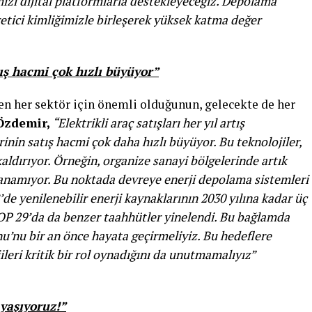
mizi dijital platformlarla destekleyeceğiz. Depolama
etici kimliğimizle birleşerek yüksek katma değer
ış hacmi çok hızlı büyüyor”
 her sektör için önemli olduğunun, gelecekte de her
Özdemir,
“Elektrikli araç satışları her yıl artış
inin satış hacmi çok daha hızlı büyüyor. Bu teknolojiler,
aldırıyor. Örneğin, organize sanayi bölgelerinde artık
lanamıyor. Bu noktada devreye enerji depolama sistemleri
e yenilenebilir enerji kaynaklarının 2030 yılına kadar üç
COP 29’da da benzer taahhütler yinelendi. Bu bağlamda
nu’nu bir an önce hayata geçirmeliyiz. Bu hedeflere
leri kritik bir rol oynadığını da unutmamalıyız”
yaşıyoruz!”