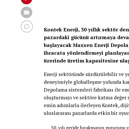
Kontek Enerji, 30 yıllık sektör d
pazardaki gücünü artırmaya devam
başlayacak Maxxen Enerji Depolam
ihracata yönlendirmeyi planlayan 
üzerinde üretim kapasitesine ulaş
Enerji sektöründe sürdürülebilir ve ye
deneyimiyle globalleşme yolunda kara
Depolama sistemleri fabrikası ile ene
oluşturmayı ve sektöre katma değer s
emin adımlarla ilerleyen Kontek, dij
uluslararası pazarlarda etkin bir oy
yılı geride bırakmanın gururunu y