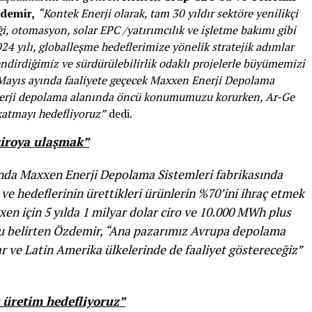
demir,
“Kontek Enerji olarak, tam 30 yıldır sektöre yenilikçi
ği, otomasyon, solar EPC /yatırımcılık ve işletme bakımı gibi
24 yılı, globalleşme hedeflerimize yönelik stratejik adımlar
ndirdiğimiz ve sürdürülebilirlik odaklı projelerle büyümemizi
Mayıs ayında faaliyete geçecek Maxxen Enerji Depolama
enerji depolama alanında öncü konumumuzu korurken, Ar-Ge
 katmayı hedefliyoruz”
dedi.
ciroya ulaşmak”
nda Maxxen Enerji Depolama Sistemleri fabrikasında
ve hedeflerinin ürettikleri ürünlerin %70’ini ihraç etmek
en için 5 yılda 1 milyar dolar ciro ve 10.000 MWh plus
u belirten Özdemir, “Ana pazarımız Avrupa depolama
r ve Latin Amerika ülkelerinde de faaliyet göstereceğiz”
r üretim hedefliyoruz”