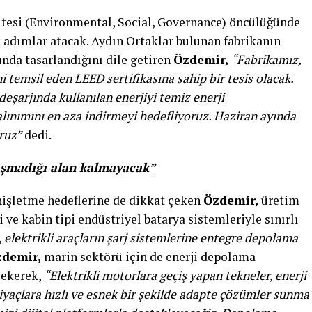
itesi (Environmental, Social, Governance) öncülüğünde
 adımlar atacak. Aydın Ortaklar bulunan fabrikanın
unda tasarlandığını dile getiren
Özdemir,
“Fabrikamız,
i temsil eden LEED sertifikasına sahip bir tesis olacak.
deşarjında kullanılan enerjiyi temiz enerji
lınımını en aza indirmeyi hedefliyoruz. Haziran ayında
ruz”
dedi.
aşmadığı alan kalmayacak”
nişletme hedeflerine de dikkat çeken
Özdemir,
üretim
 ve kabin tipi endüstriyel batarya sistemleriyle sınırlı
elektrikli araçların şarj sistemlerine entegre depolama
demir,
marin sektörü için de enerji depolama
çekerek,
“Elektrikli motorlara geçiş yapan tekneler, enerji
iyaçlara hızlı ve esnek bir şekilde adapte çözümler sunma