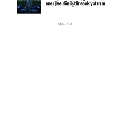
enerjiye dönüştürecek yatırım
REKLAM