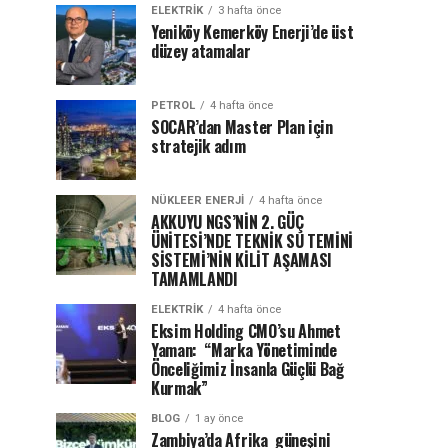
ELEKTRİK
3 hafta önce
Yeniköy Kemerköy Enerji’de üst
düzey atamalar
PETROL
4 hafta önce
SOCAR’dan Master Plan için
stratejik adım
NÜKLEER ENERJI
4 hafta önce
AKKUYU NGS’NİN 2. GÜÇ
ÜNİTESİ’NDE TEKNİK SU TEMİNİ
SİSTEMİ’NİN KİLİT AŞAMASI
TAMAMLANDI
ELEKTRİK
4 hafta önce
Eksim Holding CMO’su Ahmet
Yaman: “Marka Yönetiminde
Önceliğimiz İnsanla Güçlü Bağ
Kurmak”
BLOG
1 ay önce
Zambiya’da Afrika güneşini