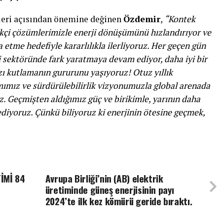
jileri açısından önemine değinen
Özdemir
,
“Kontek
likçi çözümlerimizle enerji dönüşümünü hızlandırıyor ve
 etme hedefiyle kararlılıkla ilerliyoruz. Her geçen gün
 sektöründe fark yaratmaya devam ediyor, daha iyi bir
ımızı kutlamanın gururunu yaşıyoruz! Otuz yıllık
mımız ve sürdürülebilirlik vizyonumuzla global arenada
z. Geçmişten aldığımız güç ve birikimle, yarının daha
 ediyoruz. Çünkü biliyoruz ki enerjinin ötesine geçmek,
İMİ 84
Avrupa Birliği’nin (AB) elektrik
üretiminde güneş enerjisinin payı
2024’te ilk kez kömürü geride bıraktı.