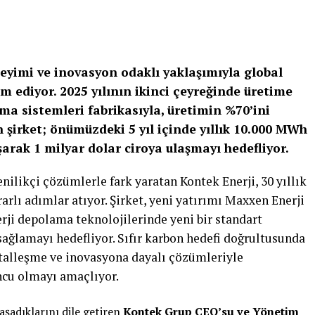
eneyimi ve inovasyon odaklı yaklaşımıyla global
 ediyor. 2025 yılının ikinci çeyreğinde üretime
a sistemleri fabrikasıyla, üretimin %70’ini
şirket; önümüzdeki 5 yıl içinde yıllık 10.000 MWh
arak 1 milyar dolar ciroya ulaşmayı hedefliyor.
nilikçi çözümlerle fark yaratan Kontek Enerji, 30 yıllık
rlı adımlar atıyor. Şirket, yeni yatırımı Maxxen Enerji
rji depolama teknolojilerinde yeni bir standart
ağlamayı hedefliyor. Sıfır karbon hedefi doğrultusunda
italleşme ve inovasyona dayalı çözümleriyle
uncu olmayı amaçlıyor.
aşadıklarını dile getiren
Kontek Grup CEO’su ve Yönetim