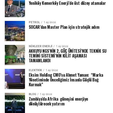
Yeniköy Kemerköy Enerji’de üst düzey atamalar
PETROL
1 ay önce
SOCAR’dan Master Plan için stratejik adım
NÜKLEER ENERJI
1 ay önce
AKKUYU NGS’NİN 2. GÜÇ ÜNİTESİ’NDE TEKNİK SU
TEMİNİ SİSTEMİ’NİN KİLİT AŞAMASI
TAMAMLANDI
ELEKTRİK
1 ay önce
Eksim Holding CMO’su Ahmet Yaman: “Marka
Yönetiminde Önceliğimiz İnsanla Güçlü Bağ
Kurmak”
BLOG
1 ay önce
Zambiya’da Afrika güneşini enerjiye
dönüştürecek yatırım