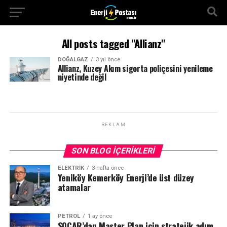
All posts tagged "Allianz"
DOĞALGAZ
3 yıl önce
Allianz, Kuzey Akım sigorta poliçesini yenileme
niyetinde değil
REKLAM
SON BLOG İÇERIKLERI
ELEKTRİK
3 hafta önce
Yeniköy Kemerköy Enerji’de üst düzey
atamalar
PETROL
1 ay önce
SOCAR’dan Master Plan için stratejik adım