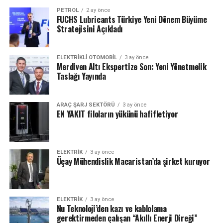
PETROL
2 ay önce
FUCHS Lubricants Türkiye Yeni Dönem Büyüme
Stratejisini Açıkladı
ELEKTRIKLI OTOMOBIL
3 ay önce
Merdiven Altı Ekspertize Son: Yeni Yönetmelik
Taslağı Yayında
ARAÇ ŞARJ SEKTÖRÜ
3 ay önce
EN YAKIT filoların yükünü hafifletiyor
ELEKTRİK
3 ay önce
Üçay Mühendislik Macaristan’da şirket kuruyor
ELEKTRİK
3 ay önce
Nu Teknoloji’den kazı ve kablolama
gerektirmeden çalışan “Akıllı Enerji Direği”