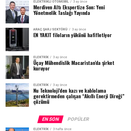
ELEKTRIKLI OTOMOBIL
3 ay önce
Merdiven Altı Ekspertize Son: Yeni
Yönetmelik Taslağı Yayında
ARAÇ ŞARJ SEKTÖRÜ
3 ay önce
EN YAKIT filoların yükünü hafifletiyor
ELEKTRİK
3 ay önce
Üçay Mühendislik Macaristan’da şirket
kuruyor
ELEKTRİK
3 ay önce
Nu Teknoloji’den kazı ve kablolama
gerektirmeden çalışan “Akıllı Enerji Direği”
çözümü
EN SON
POPÜLER
ELEKTRİK
3 hafta önce