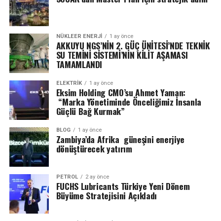
NÜKLEER ENERJI
1 ay önce
AKKUYU NGS’NİN 2. GÜÇ ÜNİTESİ’NDE TEKNİK
SU TEMİNİ SİSTEMİ’NİN KİLİT AŞAMASI
TAMAMLANDI
ELEKTRİK
1 ay önce
Eksim Holding CMO’su Ahmet Yaman:
“Marka Yönetiminde Önceliğimiz İnsanla
Güçlü Bağ Kurmak”
BLOG
1 ay önce
Zambiya’da Afrika güneşini enerjiye
dönüştürecek yatırım
PETROL
2 ay önce
FUCHS Lubricants Türkiye Yeni Dönem
Büyüme Stratejisini Açıkladı