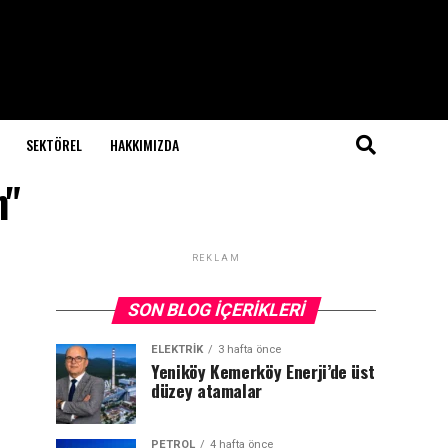
SEKTÖREL
HAKKIMIZDA
n"
REKLAM
SON BLOG İÇERIKLERI
ELEKTRİK
3 hafta önce
Yeniköy Kemerköy Enerji’de üst
düzey atamalar
PETROL
4 hafta önce