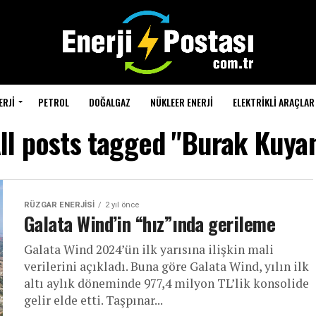
ERJI
PETROL
DOĞALGAZ
NÜKLEER ENERJI
ELEKTRIKLI ARAÇLAR
ll posts tagged "Burak Kuya
RÜZGAR ENERJISI
2 yıl önce
Galata Wind’in “hız”ında gerileme
Galata Wind 2024’ün ilk yarısına ilişkin mali
verilerini açıkladı. Buna göre Galata Wind, yılın ilk
altı aylık döneminde 977,4 milyon TL’lik konsolide
gelir elde etti. Taşpınar...