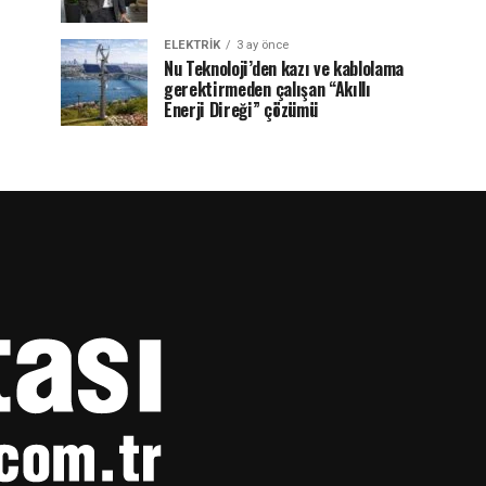
ELEKTRİK
3 ay önce
Nu Teknoloji’den kazı ve kablolama
gerektirmeden çalışan “Akıllı
Enerji Direği” çözümü