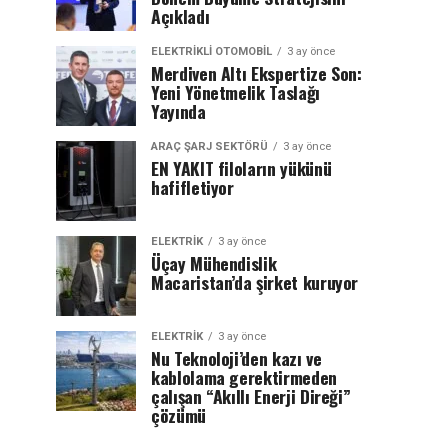
Açıkladı
ELEKTRIKLI OTOMOBIL
3 ay önce
Merdiven Altı Ekspertize Son:
Yeni Yönetmelik Taslağı
Yayında
ARAÇ ŞARJ SEKTÖRÜ
3 ay önce
EN YAKIT filoların yükünü
hafifletiyor
ELEKTRİK
3 ay önce
Üçay Mühendislik
Macaristan’da şirket kuruyor
ELEKTRİK
3 ay önce
Nu Teknoloji’den kazı ve
kablolama gerektirmeden
çalışan “Akıllı Enerji Direği”
çözümü