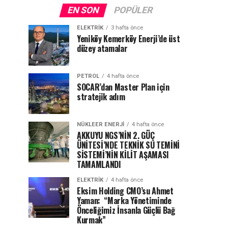
EN SON
POPÜLER
ELEKTRİK
3 hafta önce
Yeniköy Kemerköy Enerji’de üst
düzey atamalar
PETROL
4 hafta önce
SOCAR’dan Master Plan için
stratejik adım
NÜKLEER ENERJI
4 hafta önce
AKKUYU NGS’NİN 2. GÜÇ
ÜNİTESİ’NDE TEKNİK SU TEMİNİ
SİSTEMİ’NİN KİLİT AŞAMASI
TAMAMLANDI
ELEKTRİK
4 hafta önce
Eksim Holding CMO’su Ahmet
Yaman: “Marka Yönetiminde
Önceliğimiz İnsanla Güçlü Bağ
Kurmak”