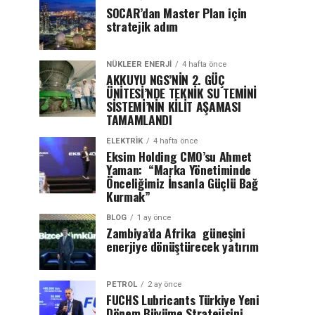
SOCAR’dan Master Plan için
stratejik adım
NÜKLEER ENERJI
4 hafta önce
AKKUYU NGS’NİN 2. GÜÇ
ÜNİTESİ’NDE TEKNİK SU TEMİNİ
SİSTEMİ’NİN KİLİT AŞAMASI
TAMAMLANDI
ELEKTRİK
4 hafta önce
Eksim Holding CMO’su Ahmet
Yaman: “Marka Yönetiminde
Önceliğimiz İnsanla Güçlü Bağ
Kurmak”
BLOG
1 ay önce
Zambiya’da Afrika güneşini
enerjiye dönüştürecek yatırım
PETROL
2 ay önce
FUCHS Lubricants Türkiye Yeni
Dönem Büyüme Stratejisini