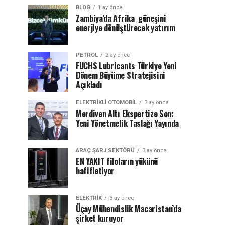
BLOG
1 ay önce
Zambiya’da Afrika güneşini
enerjiye dönüştürecek yatırım
PETROL
2 ay önce
FUCHS Lubricants Türkiye Yeni
Dönem Büyüme Stratejisini
Açıkladı
ELEKTRIKLI OTOMOBIL
3 ay önce
Merdiven Altı Ekspertize Son:
Yeni Yönetmelik Taslağı Yayında
ARAÇ ŞARJ SEKTÖRÜ
3 ay önce
EN YAKIT filoların yükünü
hafifletiyor
ELEKTRİK
3 ay önce
Üçay Mühendislik Macaristan’da
şirket kuruyor