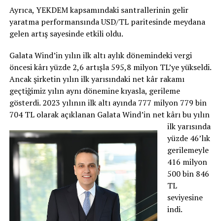
Ayrıca, YEKDEM kapsamındaki santrallerinin gelir
yaratma performansında USD/TL paritesinde meydana
gelen artış sayesinde etkili oldu.
Galata Wind’in yılın ilk altı aylık dönemindeki vergi
öncesi kârı yüzde 2,6 artışla 595,8 milyon TL’ye yükseldi.
Ancak şirketin yılın ilk yarısındaki net kâr rakamı
geçtiğimiz yılın aynı dönemine kıyasla, gerileme
gösterdi. 2023 yılının ilk altı ayında 777 milyon 779 bin
704 TL olarak açıklanan Galata Wind’in net kârı b
u yılın
ilk yarısında
yüzde 46’lık
gerilemeyle
416 milyon
500 bin 846
TL
seviyesine
indi.