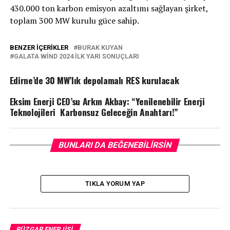
430.000 ton karbon emisyon azaltımı sağlayan şirket,
toplam 300 MW kurulu güce sahip.
BENZER İÇERIKLER
BURAK KUYAN
GALATA WIND 2024 ILK YARI SONUÇLARI
Edirne’de 30 MW’lık depolamalı RES kurulacak
Eksim Enerji CEO’su Arkın Akbay: “Yenilenebilir Enerji
Teknolojileri Karbonsuz Geleceğin Anahtarı!”
BUNLARI DA BEĞENEBILIRSIN
TIKLA YORUM YAP
RÜZGAR ENERJISI