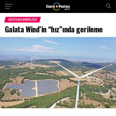
RÜZGAR ENERJISI
Galata Wind’in “hız”ında gerileme