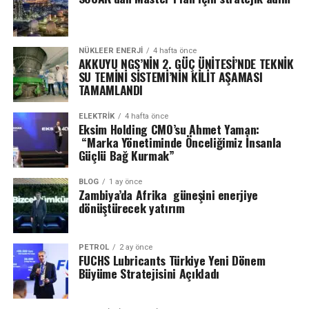
NÜKLEER ENERJI
4 hafta önce
AKKUYU NGS’NİN 2. GÜÇ ÜNİTESİ’NDE TEKNİK
SU TEMİNİ SİSTEMİ’NİN KİLİT AŞAMASI
TAMAMLANDI
ELEKTRİK
4 hafta önce
Eksim Holding CMO’su Ahmet Yaman:
“Marka Yönetiminde Önceliğimiz İnsanla
Güçlü Bağ Kurmak”
BLOG
1 ay önce
Zambiya’da Afrika güneşini enerjiye
dönüştürecek yatırım
PETROL
2 ay önce
FUCHS Lubricants Türkiye Yeni Dönem
Büyüme Stratejisini Açıkladı