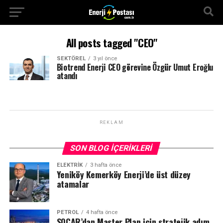
All posts tagged "CEO"
SEKTÖREL
3 yıl önce
Biotrend Enerji CEO görevine Özgür Umut Eroğlu
atandı
REKLAM
SON BLOG İÇERIKLERI
ELEKTRİK
3 hafta önce
Yeniköy Kemerköy Enerji’de üst düzey
atamalar
PETROL
4 hafta önce
SOCAR’dan Master Plan için stratejik adım