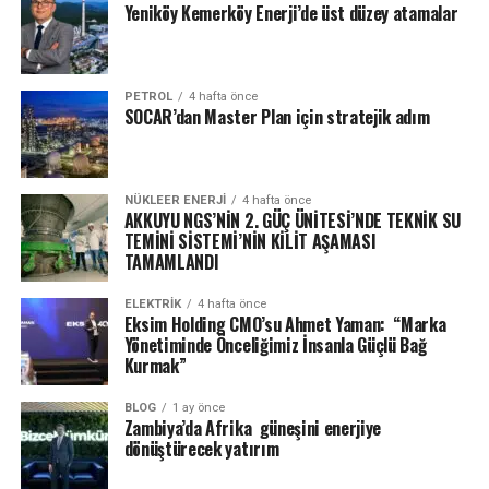
Yeniköy Kemerköy Enerji’de üst düzey atamalar
PETROL
4 hafta önce
SOCAR’dan Master Plan için stratejik adım
NÜKLEER ENERJI
4 hafta önce
AKKUYU NGS’NİN 2. GÜÇ ÜNİTESİ’NDE TEKNİK SU
TEMİNİ SİSTEMİ’NİN KİLİT AŞAMASI
TAMAMLANDI
ELEKTRİK
4 hafta önce
Eksim Holding CMO’su Ahmet Yaman: “Marka
Yönetiminde Önceliğimiz İnsanla Güçlü Bağ
Kurmak”
BLOG
1 ay önce
Zambiya’da Afrika güneşini enerjiye
dönüştürecek yatırım