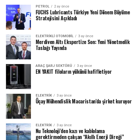
PETROL
2 ay önce
FUCHS Lubricants Türkiye Yeni Dönem Büyüme
Stratejisini Açıkladı
ELEKTRIKLI OTOMOBIL
3 ay önce
Merdiven Altı Ekspertize Son: Yeni Yönetmelik
Taslağı Yayında
ARAÇ ŞARJ SEKTÖRÜ
3 ay önce
EN YAKIT filoların yükünü hafifletiyor
ELEKTRİK
3 ay önce
Üçay Mühendislik Macaristan’da şirket kuruyor
ELEKTRİK
3 ay önce
Nu Teknoloji’den kazı ve kablolama
gerektirmeden çalışan “Akıllı Enerji Direği”