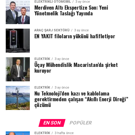
ELEKTRIKLI OTOMOBIL
3 ay önce
Merdiven Altı Ekspertize Son: Yeni
Yönetmelik Taslağı Yayında
ARAÇ ŞARJ SEKTÖRÜ
3 ay önce
EN YAKIT filoların yükünü hafifletiyor
ELEKTRİK
3 ay önce
Üçay Mühendislik Macaristan’da şirket
kuruyor
ELEKTRİK
3 ay önce
Nu Teknoloji’den kazı ve kablolama
gerektirmeden çalışan “Akıllı Enerji Direği”
çözümü
EN SON
POPÜLER
ELEKTRİK
3 hafta önce