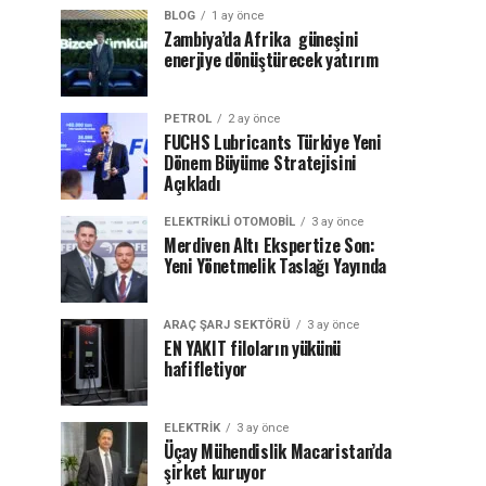
BLOG
1 ay önce
Zambiya’da Afrika güneşini
enerjiye dönüştürecek yatırım
PETROL
2 ay önce
FUCHS Lubricants Türkiye Yeni
Dönem Büyüme Stratejisini
Açıkladı
ELEKTRIKLI OTOMOBIL
3 ay önce
Merdiven Altı Ekspertize Son:
Yeni Yönetmelik Taslağı Yayında
ARAÇ ŞARJ SEKTÖRÜ
3 ay önce
EN YAKIT filoların yükünü
hafifletiyor
ELEKTRİK
3 ay önce
Üçay Mühendislik Macaristan’da
şirket kuruyor