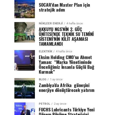
SOCAR’dan Master Plan için
stratejik adım
NÜKLEER ENERJI
4 hafta önce
AKKUYU NGS’NİN 2. GÜÇ
ÜNİTESİ’NDE TEKNİK SU TEMİNİ
SİSTEMİ’NİN KİLİT AŞAMASI
TAMAMLANDI
ELEKTRİK
4 hafta önce
Eksim Holding CMO’su Ahmet
Yaman: “Marka Yönetiminde
Önceliğimiz İnsanla Güçlü Bağ
Kurmak”
BLOG
1 ay önce
Zambiya’da Afrika güneşini
enerjiye dönüştürecek yatırım
PETROL
2 ay önce
FUCHS Lubricants Türkiye Yeni
Dönem Büyüme Stratejisini