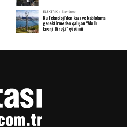
ELEKTRİK
3 ay önce
Nu Teknoloji’den kazı ve kablolama
gerektirmeden çalışan “Akıllı
Enerji Direği” çözümü