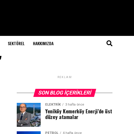
SEKTÖREL
HAKKIMIZDA
"
REKLAM
SON BLOG İÇERIKLERI
ELEKTRİK
3 hafta önce
Yeniköy Kemerköy Enerji’de üst
düzey atamalar
PETROL
4 hafta önce