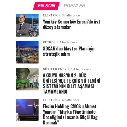
EN SON
POPÜLER
ELEKTRİK
3 hafta önce
Yeniköy Kemerköy Enerji’de üst
düzey atamalar
PETROL
4 hafta önce
SOCAR’dan Master Plan için
stratejik adım
NÜKLEER ENERJI
4 hafta önce
AKKUYU NGS’NİN 2. GÜÇ
ÜNİTESİ’NDE TEKNİK SU TEMİNİ
SİSTEMİ’NİN KİLİT AŞAMASI
TAMAMLANDI
ELEKTRİK
4 hafta önce
Eksim Holding CMO’su Ahmet
Yaman: “Marka Yönetiminde
Önceliğimiz İnsanla Güçlü Bağ
Kurmak”