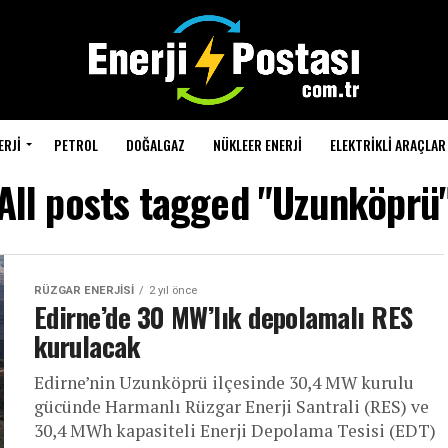
ERJI
PETROL
DOĞALGAZ
NÜKLEER ENERJI
ELEKTRIKLI ARAÇLAR
All posts tagged "Uzunköprü
RÜZGAR ENERJISI
2 yıl önce
Edirne’de 30 MW’lık depolamalı RES
kurulacak
Edirne’nin Uzunköprü ilçesinde 30,4 MW kurulu
gücünde Harmanlı Rüzgar Enerji Santrali (RES) ve
30,4 MWh kapasiteli Enerji Depolama Tesisi (EDT)