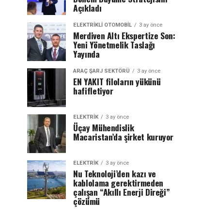
Açıkladı
ELEKTRIKLI OTOMOBIL
3 ay önce
Merdiven Altı Ekspertize Son:
Yeni Yönetmelik Taslağı
Yayında
ARAÇ ŞARJ SEKTÖRÜ
3 ay önce
EN YAKIT filoların yükünü
hafifletiyor
ELEKTRİK
3 ay önce
Üçay Mühendislik
Macaristan’da şirket kuruyor
ELEKTRİK
3 ay önce
Nu Teknoloji’den kazı ve
kablolama gerektirmeden
çalışan “Akıllı Enerji Direği”
çözümü