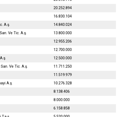
20.252.894
16.830.104
. A.ş.
14.840.024
San. Ve Tic. A.ş.
13.800.000
12.955.206
12.700.000
A.ş.
12.500.000
San. Ve Tic. A.ş.
11.711.250
11.519.979
ayi A.ş.
10.276.328
8.138.406
8.000.000
6.158.858
 T.a.ş.
5.520.000