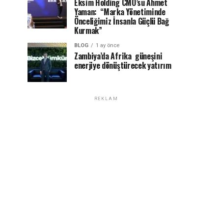
Eksim Holding CMO’su Ahmet
Yaman: “Marka Yönetiminde
Önceliğimiz İnsanla Güçlü Bağ
Kurmak”
BLOG
1 ay önce
Zambiya’da Afrika güneşini
enerjiye dönüştürecek yatırım
REKLAM