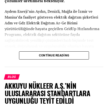
çözümler üretilmesi bekleniyor.
Aydem Enerji’nin Aydın, Denizli, Muğla ile İzmir ve
Manisa’da faaliyet gösteren elektrik dağıtım şirketleri
Adm ve Gdz Elektrik Dağıtım Ar-Ge Birimi
yürütücülüğünde hayata geçirilen GridUp Hızlandırma
Programı, elektrik dağıtım sektörüne fayda
sağlayabilecek yenilikçi çözümleri hızlı biçimde test
etmek, doğrulamak ve uygulanabilir olanları hayata
geçirmek üzere başlatıldı.
CONTINUE READING
Program, şirket içi ekipler ile girişimcilerin birlikte
çalıştığı açık inovasyon modeliyle kurgulandı. “Hızlı
dene, hızlı öğren” mantığıyla çalışan programda, iyi
BLOG
fikirler hızla test edilecek. Böylece gerçekten değerli
AKKUYU NÜKLEER A.Ş.’NİN
çözümler operasyonel verimlilik, akıllı şebeke ve
ULUSLARARASI STANDARTLARA
sürdürülebilirlik hedefleri doğrultusunda ölçeklenebilir
hale getirilecek.
UYGUNLUĞU TEYİT EDİLDİ
Sahadaki ihtiyaçlarla bire bir eşleşen proje süreci