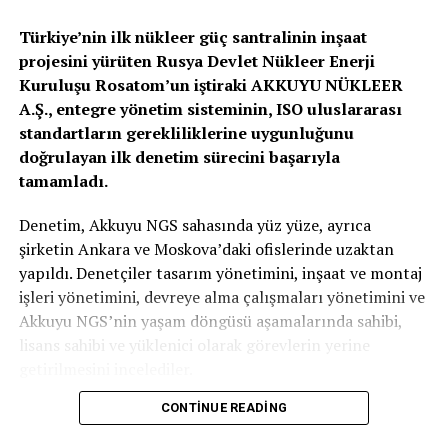
Türkiye’nin ilk nükleer güç santralinin inşaat
Her iki şirket, GridUp programı ile elektrik dağıtım
projesini yürüten Rusya Devlet Nükleer Enerji
şirketlerinin gerçek ihtiyaçlarıyla uyumlu proje
Kuruluşu Rosatom’un iştiraki AKKUYU NÜKLEER
başvurularını doğru şekilde eşleştirmeyi hedefliyor.
A.Ş., entegre yönetim sisteminin, ISO uluslararası
Ortaya çıkacak fikirlerin bir sorunu çözmesi ve önerilen
standartların gerekliliklerine uygunluğunu
çözümün saha koşullarında hayata geçirilebilir nitelikte
doğrulayan ilk denetim sürecini başarıyla
olması bekleniyor.
tamamladı.
Adm ve Gdz’nin sahadan derlediği ihtiyaç analizi,
Denetim, Akkuyu NGS sahasında yüz yüze, ayrıca
programın odak alanlarını 12 kritik başlık altında
şirketin Ankara ve Moskova’daki ofislerinde uzaktan
tanımlıyor: Veri analitiği, yapay zekâ, otomasyon, IoT,
yapıldı. Denetçiler tasarım yönetimini, inşaat ve montaj
öngörücü yaklaşımlar, operasyonel verimlilik, yeşil
işleri yönetimini, devreye alma çalışmaları yönetimini ve
dönüşüm, akıllı şebeke, enerji verimliliği, siber güvenlik,
Akkuyu NGS’nin yaşam döngüsü aşamalarında sahibi,
karbon ayak izi ve yenilenebilir enerji entegrasyonu. Bu
lisans sahibi ve yüklenici olarak görevlerin yerine
bağlamda yapay zekâ destekli uygulamalar öne çıkan
getirilmesini incelediler.
temalar arasında yer alıyor. Finansal verimlilik,
operasyonel verimlilik ve kurumsal imaja katkı sağlayan
CONTINUE READING
Denetim sonucunda, sertifikasyon kuruluşu herhangi bir
çözümler eşit ağırlıkla değerlendiriliyor. Özellikle
uygunsuzluk tespit etmedi ve AKKUYU NÜKLEER A.Ş.,
otomasyon süreçlerinde insan gücünü teknolojiye