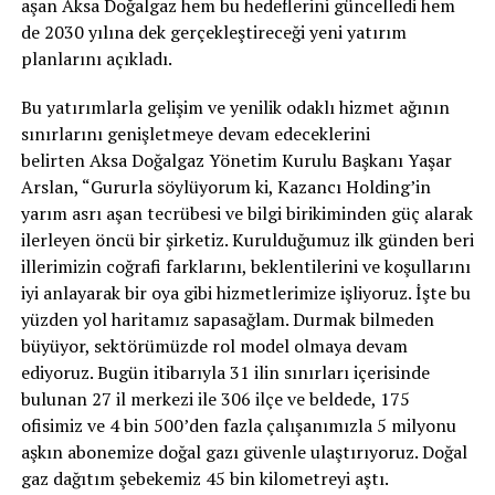
aşan
Aksa
Doğalgaz hem bu hedeflerini güncelledi hem
de 2030 yılına dek gerçekleştireceği yeni yatırım
planlarını açıkladı.
Bu yatırımlarla gelişim ve yenilik odaklı hizmet ağının
sınırlarını genişletmeye devam edeceklerini
belirten
Aksa
Doğalgaz Yönetim Kurulu Başkanı Yaşar
Arslan, “Gururla söylüyorum ki, Kazancı Holding’in
yarım asrı aşan tecrübesi ve bilgi birikiminden güç alarak
ilerleyen öncü bir şirketiz. Kurulduğumuz ilk günden beri
illerimizin coğrafi farklarını, beklentilerini ve koşullarını
iyi anlayarak bir oya gibi hizmetlerimize işliyoruz. İşte bu
yüzden yol haritamız sapasağlam. Durmak bilmeden
büyüyor, sektörümüzde rol model olmaya devam
ediyoruz. Bugün itibarıyla 31 ilin sınırları içerisinde
bulunan 27 il merkezi ile 306 ilçe ve beldede, 175
ofisimiz ve 4 bin 500’den fazla çalışanımızla 5 milyonu
aşkın abonemize doğal gazı güvenle ulaştırıyoruz. Doğal
gaz dağıtım şebekemiz 45 bin kilometreyi aştı.