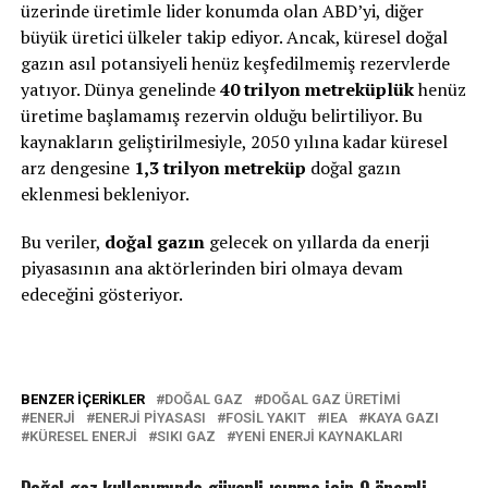
üzerinde üretimle lider konumda olan ABD’yi, diğer
büyük üretici ülkeler takip ediyor. Ancak, küresel doğal
gazın asıl potansiyeli henüz keşfedilmemiş rezervlerde
yatıyor. Dünya genelinde
40 trilyon metreküplük
henüz
üretime başlamamış rezervin olduğu belirtiliyor. Bu
kaynakların geliştirilmesiyle, 2050 yılına kadar küresel
arz dengesine
1,3 trilyon metreküp
doğal gazın
eklenmesi bekleniyor.
Bu veriler,
doğal gazın
gelecek on yıllarda da enerji
piyasasının ana aktörlerinden biri olmaya devam
edeceğini gösteriyor.
BENZER İÇERIKLER
DOĞAL GAZ
DOĞAL GAZ ÜRETIMI
ENERJI
ENERJI PIYASASI
FOSIL YAKIT
IEA
KAYA GAZI
KÜRESEL ENERJI
SIKI GAZ
YENI ENERJI KAYNAKLARI
Doğal gaz kullanımında güvenli ısınma için 9 önemli