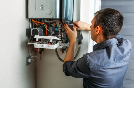
(Pty) Ltd. (“LNG Hub”) şirketinin %30,5 oranında
hissesi satın almış ve bu suretle LNG Hub şirketinin
dolaylı hissedarı olmuştur.
Naturelgaz Genel Müdürü Hasan Tahsin Turan,
“2025 yılında da önceki yıllarda olduğu gibi
büyümeye ve operasyonel verimliliğe
odaklanılırken, şirketin uluslararası bir yapıya
geçişini destekleyen ilk stratejik adımlarını hayata
geçirdik” dedi. Ayrıca Muş’un Bulanık ilçesinde
devreye alınan güneş enerjisi santralinde (GES)
üretime başlandığını aktaran Turan, güçlü
operasyonel performans sayesinde FAVÖK’ün yıllık
bazda yüzde 14 artışla 1.702 milyon TL seviyesine
ulaştığını vurguladı.
Naturelgaz, 2025 yılında satış hacmini yüzde 10,7
artırarak 359 milyon Sm³’ün üzerine çıkarırken, net
kârını yüzde 88 artışla 900,6 milyon TL’ye, FAVÖK’ünü