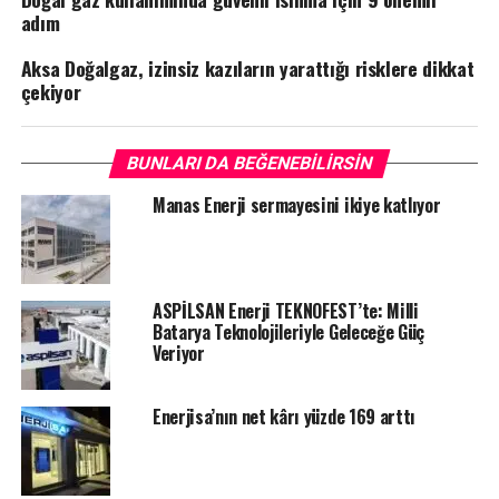
adım
Aksa Doğalgaz, izinsiz kazıların yarattığı risklere dikkat
çekiyor
BUNLARI DA BEĞENEBILIRSIN
Manas Enerji sermayesini ikiye katlıyor
ASPİLSAN Enerji TEKNOFEST’te: Milli
Batarya Teknolojileriyle Geleceğe Güç
Veriyor
Enerjisa’nın net kârı yüzde 169 arttı