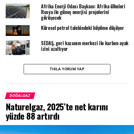
Afrika Enerji Odası Başkanı: Afrika ülkeleri
Rusya ile güneş enerjisi projelerini
görüşecek
Küresel petrol talebindeki büyüme düşüyor
SEDAŞ, geri kazanım merkezi ile karbon ayak
izini azaltıyor
TIKLA YORUM YAP
DOĞALGAZ
Naturelgaz, 2025’te net karını
yüzde 88 artırdı