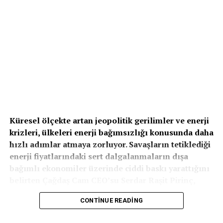
Küresel ölçekte artan jeopolitik gerilimler ve enerji
krizleri, ülkeleri enerji bağımsızlığı konusunda daha
hızlı adımlar atmaya zorluyor. Savaşların tetiklediği
enerji fiyatlarındaki sert dalgalanmaların dışa
bağımlı ekonomiler üzerinde ciddi baskı yarattığını
belirten Çağdaş Cam CEO’su Serdar Raşit Pirinç,
güneş enerjisinin bu dönüşümde kritik bir rol
CONTINUE READING
üstlendiğini vurguladı. Pirinç, “Bugün enerji
bağımsızlığını sağlayabilmenin en hızlı ve en