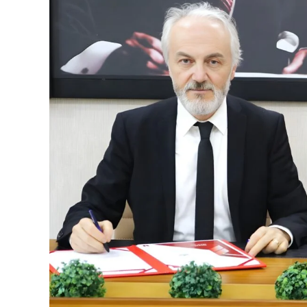
yürüttüğünü belirten
Zorlu Enerji Jeote
Müdürü Ural Halaçoğlu,
“Ar-Ge birimi o
programı olan UFUK Avrupa kapsamında b
Twinvest ve VERTI-GO projelerinin de aral
toplam 2,41 Milyon Euro hibe desteği alma
bugüne kadarki en yüksek bütçeye sahip o
kapsamda hibe desteği aldı. Bununla birli
Programı’na başvurduğumuz WindTwin pr
(Türkiye Enerji, Nükleer ve Maden Araştı
kapsamında hibe desteği almaya hak kazan
bulunuyor. Ulusal ve uluslararası fonlarla
portföyümüzle çalışmalarımızı kararlılık
20’ye yakın Ar-Ge projesi yönetiliyor
Ulusal ve uluslararası fonlarla desteklen
belirten
Halaçoğlu
, şunları söyledi: “Zor