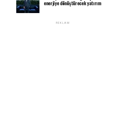
enerjiye dönüştürecek yatırım
REKLAM