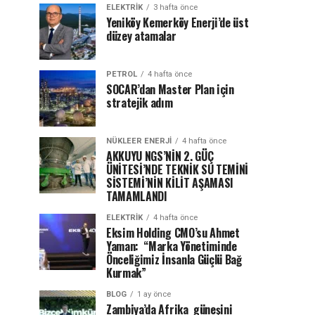
ELEKTRİK
3 hafta önce
Yeniköy Kemerköy Enerji’de üst
düzey atamalar
PETROL
4 hafta önce
SOCAR’dan Master Plan için
stratejik adım
NÜKLEER ENERJI
4 hafta önce
AKKUYU NGS’NİN 2. GÜÇ
ÜNİTESİ’NDE TEKNİK SU TEMİNİ
SİSTEMİ’NİN KİLİT AŞAMASI
TAMAMLANDI
ELEKTRİK
4 hafta önce
Eksim Holding CMO’su Ahmet
Yaman: “Marka Yönetiminde
Önceliğimiz İnsanla Güçlü Bağ
Kurmak”
BLOG
1 ay önce
Zambiya’da Afrika güneşini