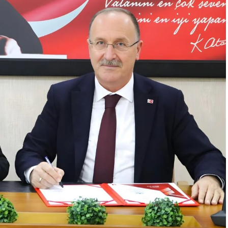
rmal Kaynaklar, Ar-Ge ve İnovasyon Grup
larak AB’nin en büyük araştırma ve inovasyon
ugüne kadar JIDEP, SEHRENE, nGel, EOLIAN,
arında bulunduğu altı ayrı Ar-Ge projemizle
ya hak kazandık. 2023 yılında, proje bazında
lan 1,91 milyon Euro destekli nGel projemiz bu
kte ilk kez ana koordinatör olarak Eurogia23
ojemiz TÜBİTAK, JESKE projemiz ise TENMAK’ın
rma Kurumu) ilk defa açtığı TUGEP Programı
dı. Her iki proje de şu an sözleşme aşamasında
 desteklenen ve her geçen yıl çeşitlenen Ar-Ge
la sürdürüyoruz.”
dedi.
en Ar-Ge portföyüyle çalışmalarını sürdürdüklerini
lu Enerji olarak çalışmalarımızı yenilenebilir