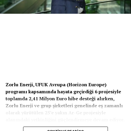
Zorlu Enerji, UFUK Avrupa (Horizon Europe)
programı kapsamında hayata geçirdiği 6 projesiyle
toplamda 2,41 Milyon Euro hibe desteği alırken,
Zorlu Enerji ve grup şirketleri genelinde eş zamanlı
olarak yürütülen 25’e yakın Ar-Ge projesiyle
alanındaki yetkinliğini güçlendirmeye devam ediyor.
Zorlu Enerji Jeotermal Kaynaklar, Ar-Ge ve