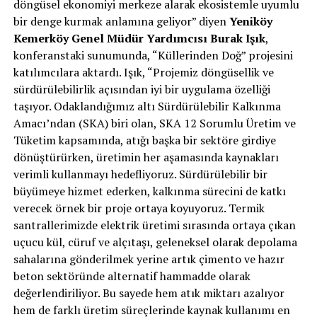
döngüsel ekonomiyi merkeze alarak ekosistemle uyumlu
bir denge kurmak anlamına geliyor” diyen
Yeniköy
Kemerköy Genel Müdür Yardımcısı Burak Işık
,
konferanstaki sunumunda, “Küllerinden Doğ” projesini
katılımcılara aktardı. Işık, “Projemiz döngüsellik ve
sürdürülebilirlik açısından iyi bir uygulama özelliği
taşıyor. Odaklandığımız altı Sürdürülebilir Kalkınma
Amacı’ndan (SKA) biri olan, SKA 12 Sorumlu Üretim ve
Tüketim kapsamında, atığı başka bir sektöre girdiye
dönüştürürken, üretimin her aşamasında kaynakları
verimli kullanmayı hedefliyoruz. Sürdürülebilir bir
büyümeye hizmet ederken, kalkınma sürecini de katkı
verecek örnek bir proje ortaya koyuyoruz. Termik
santrallerimizde elektrik üretimi sırasında ortaya çıkan
uçucu kül, cüruf ve alçıtaşı, geleneksel olarak depolama
sahalarına gönderilmek yerine artık çimento ve hazır
beton sektöründe alternatif hammadde olarak
değerlendiriliyor. Bu sayede hem atık miktarı azalıyor
hem de farklı üretim süreçlerinde kaynak kullanımı en