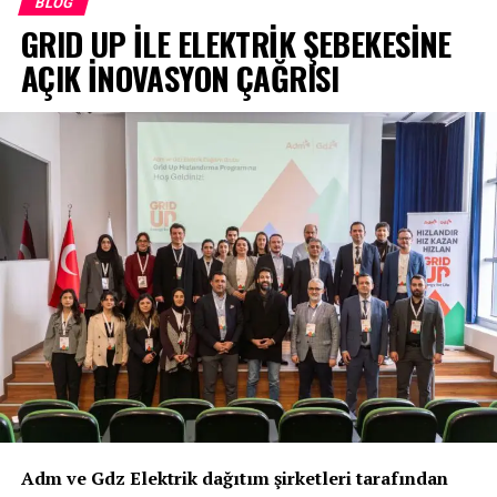
BLOG
devam ediyor.
GRID UP İLE ELEKTRİK ŞEBEKESİNE
AÇIK İNOVASYON ÇAĞRISI
YEO Teknoloji’nin yenilenebilir enerji yatırımları
alanındaki iştiraki CALL Energy, Afrika’daki stratejik
açılımını güçlendiriyor. CALL Energy, Afrika’daki ilk
yatırım olan ve Zambiya’da hayata geçirilecek 60 MWp
kurulu güce sahip olacak GES ve 20 MWh kapasiteli BES
projesi için finansman sürecini tamamladı. Yaklaşık 60
milyon dolarlık yatırımın finansmanı Zambiya’daki yerel
finansal kurumlardan sağlanarak sahada inşaat
çalışmaları başladı. Uzun vadeli ve ABD Doları bazlı
elektrik alım garantisi modeliyle kurgulanan proje,
yatırımcı kimliği ile güçlü EPC kabiliyeti ve batarya
üretimini aynı çatı altında buluşturan entegre yapının
Afrika’daki ilk büyük ölçekli adımlarından biri olarak
konumlanıyor.
Adm ve Gdz Elektrik dağıtım şirketleri tarafından