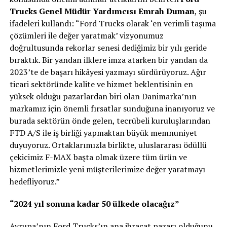
Trucks Genel Müdür Yardımcısı Emrah Duman
, şu
ifadeleri kullandı: “Ford Trucks olarak ‘en verimli taşıma
çözümleri ile değer yaratmak’ vizyonumuz
doğrultusunda rekorlar senesi dediğimiz bir yılı geride
bıraktık. Bir yandan ilklere imza atarken bir yandan da
2023’te de başarı hikâyesi yazmayı sürdürüyoruz. Ağır
ticari sektöründe kalite ve hizmet beklentisinin en
yüksek olduğu pazarlardan biri olan Danimarka’nın
markamız için önemli fırsatlar sunduğuna inanıyoruz ve
burada sektörün önde gelen, tecrübeli kuruluşlarından
FTD A/S ile iş birliği yapmaktan büyük memnuniyet
duyuyoruz. Ortaklarımızla birlikte, uluslararası ödüllü
çekicimiz F-MAX başta olmak üzere tüm ürün ve
hizmetlerimizle yeni müşterilerimize değer yaratmayı
hedefliyoruz.”
“2024 yıl sonuna kadar 50 ülkede olacağız”
Avrupa’nın Ford Trucks’ın ana ihracat pazarı olduğunu