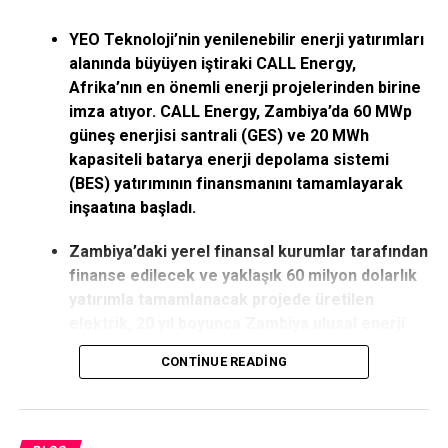
YEO Teknoloji’nin yenilenebilir enerji yatırımları
alanında büyüyen iştiraki CALL Energy,
Afrika’nın en önemli enerji projelerinden birine
imza atıyor. CALL Energy, Zambiya’da 60 MWp
güneş enerjisi santrali (GES) ve 20 MWh
kapasiteli batarya enerji depolama sistemi
(BES) yatırımının finansmanını tamamlayarak
inşaatına başladı.
Zambiya’daki yerel finansal kurumlar tarafından
finanse edilecek ve yaklaşık 60 milyon dolarlık
yatırımla tamamlanacak projede üretilen
elektrik, 20 yıl boyunca Zambiya ulusal enerji
şirketi ZESCO’ya satılacak. Proje geliştirme,
CONTINUE READING
mühendislik, finansman, tedarik, batarya
üretimi, kurulum ve işletmenin aynı grup çatısı
altında yürütüldüğü entegre modelle global
büyüme stratejisi sağlam adımlarla güçlenmeye