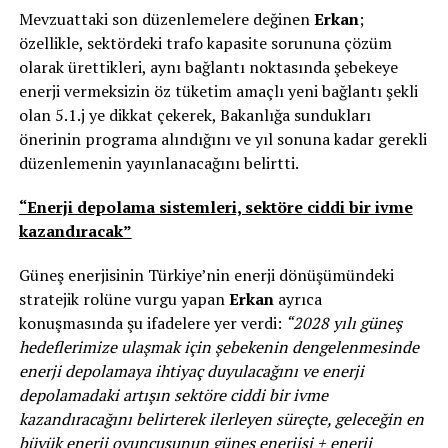
Mevzuattaki son düzenlemelere değinen
Erkan
;
özellikle, sektördeki trafo kapasite sorununa çözüm
olarak ürettikleri, aynı bağlantı noktasında şebekeye
enerji vermeksizin öz tüketim amaçlı yeni bağlantı şekli
olan 5.1.j ye dikkat çekerek, Bakanlığa sundukları
önerinin programa alındığını ve yıl sonuna kadar gerekli
düzenlemenin yayınlanacağını belirtti.
“Enerji depolama sistemleri, sektöre ciddi bir ivme
kazandıracak”
Güneş enerjisinin Türkiye’nin enerji dönüşümündeki
stratejik rolüne vurgu yapan
Erkan
ayrıca
konuşmasında şu ifadelere yer verdi:
“2028 yılı güneş
hedeflerimize ulaşmak için şebekenin dengelenmesinde
enerji depolamaya ihtiyaç duyulacağını ve enerji
depolamadaki artışın sektöre ciddi bir ivme
kazandıracağını belirterek ilerleyen süreçte, geleceğin en
büyük enerji oyuncusunun güneş enerjisi + enerji