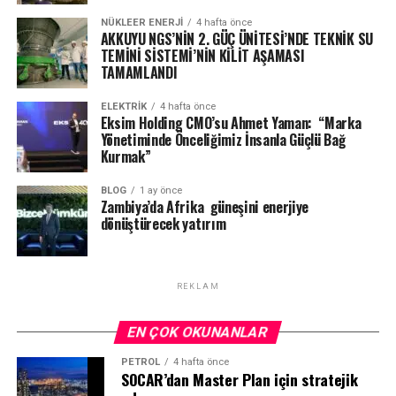
Anlaşma kapsamında, toplam 5 bin megavat
NÜKLEER ENERJI
4 hafta önce
AKKUYU NGS’NİN 2. GÜÇ ÜNİTESİ’NDE TEKNİK SU
büyüklüğündeki yenilenebilir enerji yatırımlarının ilk
TEMİNİ SİSTEMİ’NİN KİLİT AŞAMASI
fazını oluşturan 2 bin megavatlık güneş enerjisi
TAMAMLANDI
projeleri, Sivas ve Karaman Taşeli bölgelerinde hayata
geçirilecek. Yaklaşık 2 milyar dolarlık yatırımı kapsayan
ELEKTRİK
4 hafta önce
Eksim Holding CMO’su Ahmet Yaman: “Marka
projelerde, üretilen elektriğin kilovatsaat başına 1,99
Yönetiminde Önceliğimiz İnsanla Güçlü Bağ
avro/sent bedelle 25 yıl boyunca satın alınması
Kurmak”
öngörülürken, yatırım modelinde yüzde 50 yerlileştirme
şartı yer alıyor. Tamamlandığında yaklaşık 2,1 milyon
BLOG
1 ay önce
Zambiya’da Afrika güneşini enerjiye
hanenin elektrik ihtiyacını karşılayabilecek kapasiteye
dönüştürecek yatırım
ulaşması hedeflenen projelerin, 2027’de temelinin
atılması, ilk fazın 2027 sonunda devreye alınması ve
tüm sürecin 2028–2029 döneminde tamamlanması
REKLAM
planlanıyor.
EN ÇOK OKUNANLAR
YENİLENEBİLİR ENERJİ YATIRIMLARI RÜZGÂR VE
GÜNEŞ EKOSİSTEMİNİ BİRLİKTE GÜÇLENDİRİYOR
PETROL
4 hafta önce
SOCAR’dan Master Plan için stratejik