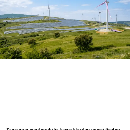
karşılayabilecek güçlü ülkeler arasında yer alıyor.
“Enerji dönüşümü artık bir tercih değil zorunluluk”
Çağdaş Cam CEO’su Serdar Raşit Pirinç
, enerjide
ülkelerin kendi ihtiyaçlarını kendi üreterek kendi
kendine yetebilecek bir yapıya kavuşmasının artık bir
tercih değil zorunluluk haline geldiğini vurgulayarak şu
ifadeleri kullandı:
“Son dönemde yaşanan savaşlar ve savaşların tetiklediği
enerji fiyatlarındaki sert dalgalanmalar, ülkelerin
enerjide dışa bağımlılıklarını minimize etmeleri
gerektiğini açıkça gözler önüne sermiştir. Bugün enerji
bağımsızlığını ilan edebilmenin en ucuz ve en hızlı yolu
güneş enerjisidir. Bu nedenle birçok ülke güneşi en temel
enerji kaynağı olarak konumlandırıyor, yenilenebilir
enerji yatırımlarını hızlandırıyor ve enerji altyapılarını
bu dönüşüme göre yeniden şekillendiriyor. Yakın
Tamamen yenilenebilir kaynaklardan enerji üreten