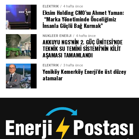
araçlarının doğrudan tasarım felsefesinden nasıl
sunduğumuz indirim oranlarıyla bütçeler üzerindeki
ELEKTRİK
4 hafta önce
şekillendiğini ortaya koyacak. Modelle ilgili daha fazla
yükleri hafifletiyoruz. Amacımız, müşterilerimizin
Eksim Holding CMO’su Ahmet Yaman:
detay, Milano’daki resmi lansmanda paylaşılacak.
operasyonel süreçlerini ve maliyetlerini optimize ederek,
“Marka Yönetiminde Önceliğimiz
dijital altyapımızla onlara sadece işlerine
İnsanla Güçlü Bağ Kurmak”
Enstalasyon, araç ve atölye çalışmaları birlikte ele
odaklanacakları bir hareket özgürlüğü tanımaktır.”
NÜKLEER ENERJI
4 hafta önce
alındığında, konseptten nihai ürüne uzanan bütüncül
AKKUYU NGS’NİN 2. GÜÇ ÜNİTESİ’NDE
bir hikâye sunuyor ve Hyundai’nin geleceğin mobilitesine
TEKNİK SU TEMİNİ SİSTEMİ’NİN KİLİT
tasarım odaklı yaklaşımını gözler önüne
AŞAMASI TAMAMLANDI
seriyor.Hyundai, IONIQ 3’ü Milano Tasarım Haftası’nda
ELEKTRİK
3 hafta önce
Tanıtacak
Yeniköy Kemerköy Enerji’de üst düzey
atamalar