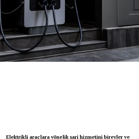
mevzuat sürecine taşıdı. Teknik komiteler, saha geri
bildirimleri ve çok paydaşlı toplantılarla şekillenen
Yönetmelik Taslağı metin, sektörün ortak aklını
yansıtıyor.
Dijital Sistem ve Standart Raporlama Dönemi
Yönetmelik Taslağı ile birlikte sektörde önemli yapısal
değişiklikler öngörülüyor. Bunların başında:
Ekspertiz raporlarının merkezi bir
Taşıt Ekspertiz
Bilgi Sistemi
üzerinden oluşturulması
Tüm raporların kayıt altına alınarak izlenebilir hale
gelmesi
Standart raporlama dili ve içerik yapısının
oluşturulması
QR kodlu ve doğrulanabilir ekspertiz raporları
Elektrikli araçlara yönelik şarj hizmetini bireyler ve