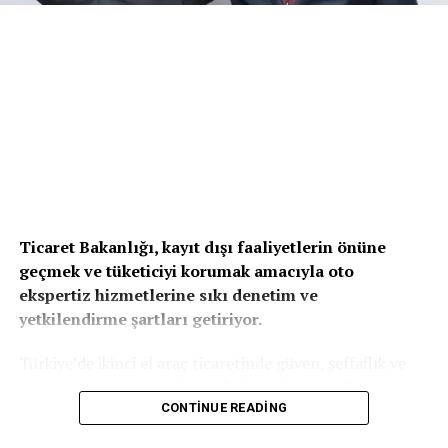
Ticaret Bakanlığı, kayıt dışı faaliyetlerin önüne
geçmek ve tüketiciyi korumak amacıyla oto
ekspertiz hizmetlerine sıkı denetim ve
yetkilendirme şartları getiriyor.
Türkiye’de ikinci el araç ticaretinde güven, şeffaflık ve
standartlaşmayı hedefleyen
“Motorlu Kara Taşıtı
Ekspertiz Hizmetleri Hakkında Yönetmelik Taslağı”
CONTINUE READING
,
Ticaret Bakanlığı tarafından yayımlanarak kamuoyu