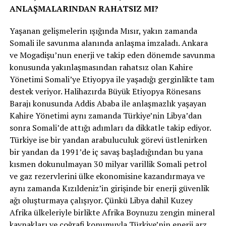
ANLAŞMALARINDAN RAHATSIZ MI?
Yaşanan gelişmelerin ışığında Mısır, yakın zamanda
Somali ile savunma alanında anlaşma imzaladı. Ankara
ve Mogadişu’nun enerji ve takip eden dönemde savunma
konusunda yakınlaşmasından rahatsız olan Kahire
Yönetimi Somali’ye Etiyopya ile yaşadığı gerginlikte tam
destek veriyor. Halihazırda Büyük Etiyopya Rönesans
Barajı konusunda Addis Ababa ile anlaşmazlık yaşayan
Kahire Yönetimi aynı zamanda Türkiye’nin Libya’dan
sonra Somali’de attığı adımları da dikkatle takip ediyor.
Türkiye ise bir yandan arabuluculuk görevi üstlenirken
bir yandan da 1991’de iç savaş başladığından bu yana
kısmen dokunulmayan 30 milyar varillik Somali petrol
ve gaz rezervlerini ülke ekonomisine kazandırmaya ve
aynı zamanda Kızıldeniz’in girişinde bir enerji güvenlik
ağı oluşturmaya çalışıyor. Çünkü Libya dahil Kuzey
Afrika ülkeleriyle birlikte Afrika Boynuzu zengin mineral
kaynakları ve coğrafi konumuyla Türkiye’nin enerji arz