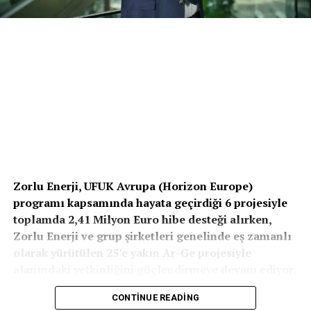
Zorlu Enerji, UFUK Avrupa (Horizon Europe)
programı kapsamında hayata geçirdiği 6 projesiyle
toplamda 2,41 Milyon Euro hibe desteği alırken,
Zorlu Enerji ve grup şirketleri genelinde eş zamanlı
olarak yürütülen 25’e yakın Ar-Ge projesiyle
alanındaki yetkinliğini güçlendirmeye devam ediyor.
Zorlu Enerji Jeotermal Kaynaklar, Ar-Ge ve
CONTINUE READING
İnovasyon Grup Müdürü Ural Halaçoğlu, “Ar-Ge’yi