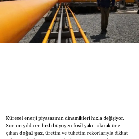
açma veya sözleşme yenileme süreçlerinin ardından
‘İstikrarlı büyüme ivmemizi sürdürüyoruz’
yalnızca dağıtım şirketinin onayıyla kullanılmalı, yakıcı
Şirketin 2025 yılına ilişkin finansal ve operasyonel
cihazlar ise yetkili servis kontrolü ile çalıştırılmalıdır.
performansı ile stratejik adımlarını değerlendiren
Eskimiş bağlantı noktaları yenilenmeli
Naturelgaz Genel Müdürü Hasan Tahsin Turan,
“İstikrarlı büyüme ivmemizi sürdürüyoruz. Küresel
Yakıcı cihazların bağlantı noktalarındaki yıpranmış veya
piyasalardaki dalgalı enflasyon ortamına rağmen elde
kullanım ömrünü tamamlamış ekipmanların sertifikalı
ettiğimiz bu başarılı sonuçlarda emeği geçen tüm
firmalar tarafından kontrol edilmesi ve gerekli
Naturelgaz çalışanlarımıza teşekkür ediyorum. 2025 yılı,
durumlarda bu parçaların değiştirilmesi sağlanmalıdır.
büyüme ve operasyonel verimliliğe odaklandığımız,
önemli stratejik adımları hayata geçirdiğimiz bir yıl oldu.
Bacalar dış ortama doğru sabitlenmiş olmalı
Bu dönemde hem yurt içindeki yatırımlarımızı
tamamladık hem de Güney Afrika merkezli AfroJoule’un
Yakıcı cihaz bacaları kesinlikle dış ortama kadar
hisselerini satın alarak uluslararası alanda faaliyet
çıkarılmalı ve kapalı ortamda mutlaka menfez
gösterme hedefimizin ilk adımlarını attık. Bu satın alma
bulundurulmalıdır. Baca ek yerlerinin sızdırma
Küresel enerji piyasasının dinamikleri hızla değişiyor.
ile operasyonlarımıza Güney Afrika’da da devam
yapmayacak şekilde duvara sabitlenerek monte edilmiş
Son on yılda en hızlı büyüyen fosil yakıt olarak öne
edeceğiz. İlerleyen dönemde proje ile ilgili gelişmeleri
olmasına dikkat edilmelidir. Bunun yanı sıra kış
çıkan
doğal gaz
, üretim ve tüketim rekorlarıyla dikkat
kamuoyuyla paylaşmayı sürdüreceğiz.
aylarında baca borularının dışarıya çıkan bölümleri buz