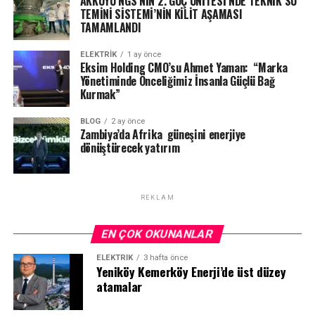
AKKUYU NGS’NİN 2. GÜÇ ÜNİTESİ’NDE TEKNİK SU
olmadan cihaz yer değişikliği yapılmamalıdır. Bacalı
TEMİNİ SİSTEMİ’NİN KİLİT AŞAMASI
cihazlarla birlikte karbonmonoksit algılama cihazı
Küresel doğal gaz üretiminde
ABD
,
Rusya
,
İran
ve
TAMAMLANDI
bulundurulmalı ve cihazın aktif olarak çalıştığı kontrol
Katar
zirvedeki yerlerini koruyor. 1 trilyon metreküpün
edilmelidir.
üzerinde üretimle lider konumda olan ABD’yi, diğer
ELEKTRİK
1 ay önce
Eksim Holding CMO’su Ahmet Yaman: “Marka
büyük üretici ülkeler takip ediyor. Ancak, küresel doğal
Yönetiminde Önceliğimiz İnsanla Güçlü Bağ
İzinsiz kazı çalışması yasak
gazın asıl potansiyeli henüz keşfedilmemiş rezervlerde
Kurmak”
yatıyor. Dünya genelinde
40 trilyon metreküplük
henüz
Doğal gaz hattı bulunan bölgelerde izinsiz kazı yapmak
üretime başlamamış rezervin olduğu belirtiliyor. Bu
BLOG
2 ay önce
Zambiya’da Afrika güneşini enerjiye
yasaktır. Yapılacak kazı çalışmaları, başta can ve mal
kaynakların geliştirilmesiyle, 2050 yılına kadar küresel
dönüştürecek yatırım
güvenliğini sağlamak ve herhangi bir hasara sebebiyet
arz dengesine
1,3 trilyon metreküp
doğal gazın
verilmemesi için Altyapı Koordinasyon Merkezi’nin
eklenmesi bekleniyor.
(AYKOME) yönetmeliği kapsamında doğal gaz dağıtım
REKLAM
şirketinin bilgisi ve izni dahilinde olmalıdır. Tüm altyapı
Bu veriler,
doğal gazın
gelecek on yıllarda da enerji
çalışmalarının daha sağlıklı bir şekilde doğal gaz hattına
piyasasının ana aktörlerinden biri olmaya devam
EN ÇOK OKUNANLAR
hasar verilmeden yürütülebilmesi için öncesinde 444 4
edeceğini gösteriyor.
187 numaralı Aksa Doğalgaz Çözüm Merkezi’ne bilgi
ELEKTRİK
3 hafta önce
verilmelidir. Doğal gaz hattı bulunan sokaklarda izinsiz
Yeniköy Kemerköy Enerji’de üst düzey
atamalar
kazı çalışması yapmak yasak olduğundan, şüpheli bir
durum gördüğünüzde veya olası bir gaz kaçağı fark