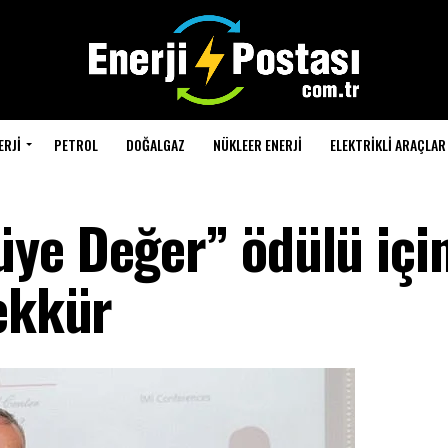
ERJI
PETROL
DOĞALGAZ
NÜKLEER ENERJI
ELEKTRIKLI ARAÇLAR
ye Değer” ödülü içi
şekkür