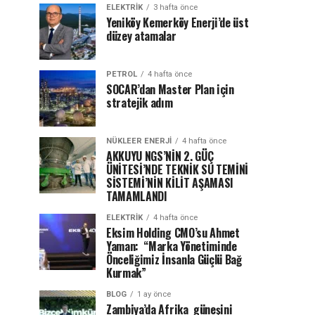
ELEKTRİK
3 hafta önce
Yeniköy Kemerköy Enerji’de üst
düzey atamalar
PETROL
4 hafta önce
SOCAR’dan Master Plan için
stratejik adım
NÜKLEER ENERJI
4 hafta önce
AKKUYU NGS’NİN 2. GÜÇ
ÜNİTESİ’NDE TEKNİK SU TEMİNİ
SİSTEMİ’NİN KİLİT AŞAMASI
TAMAMLANDI
ELEKTRİK
4 hafta önce
Eksim Holding CMO’su Ahmet
Yaman: “Marka Yönetiminde
Önceliğimiz İnsanla Güçlü Bağ
Kurmak”
BLOG
1 ay önce
Zambiya’da Afrika güneşini