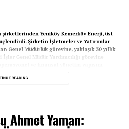
m şirketlerinden Yeniköy Kemerköy Enerji, üst
lendirdi. Şirketin İşletmeler ve Yatırımlar
n Genel Müdürlük görevine, yaklaşık 30 yıllık
 İşler Genel Müdür Yardımcılığı görevine
 operasyonel ve finansal yönetim yapısını
TINUE READING
etiminde stratejik rol üstlenen Yeniköy Kemerköy
leştirildi. Şirket bünyesinde uzun yıllardır farklı
 Müdürlük görevine başlarken, enerji sektöründe
an Can da Mali İşler Genel Müdür Yardımcısı
su Ahmet Yaman: