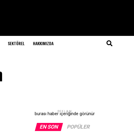
SEKTÖREL
HAKKIMIZDA
n
REKLAM
burası haber içeriğinde görünür
EN SON
POPÜLER