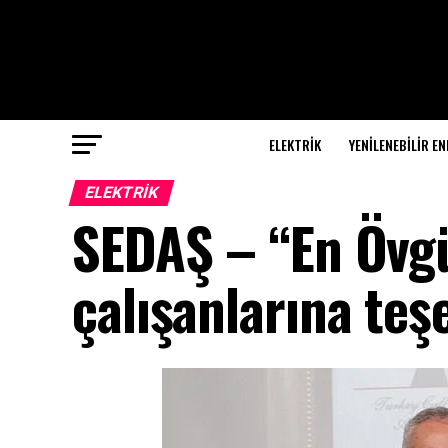
ELEKTRİK
YENILENEBILIR EN
ELEKTRİK
SEDAŞ – “En Övgü
çalışanlarına te