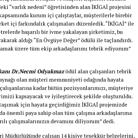
deki “varlık nedeni” öğretisinden alan İKİGAİ projesini
 kapsamında kurum içi çalıştaylar, müşterilerle birebir
ket içi farkındalık çalışmaları düzenledik. “İKİGAİ” ile
elerde başarılı bir ivme yakalayan şirketimiz, bu
ırakarak aldığı “En Övgüye Değer” ödülü ile taçlandırdı.
utlamak üzere tüm ekip arkadaşlarımı tebrik ediyorum”
şkanı Dr.Necmi Odyakmaz
ödül alan çalışanları tebrik
 kaynağı olan müşteri memnuniyeti odağında hayata
çalışanlarına kadar bütün pozisyonlarımızı, müşteriye
mizi kapsayacak ve iyileştirecek şekilde oluşturuldu.
taşımak için hayata geçirdiğimiz İKİGAİ projemizde
da önemli paya sahip olan tüm çalışma arkadaşlarıma
rılı çalışmalarınızın devamını diliyorum” dedi.
ri Müdürlüğünde çalışan 14 kişiye teşekkür belgelerini,