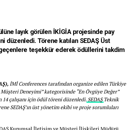
üne layık görülen İKİGİA projesinde pay
reni düzenledi. Törene katılan SEDAŞ Üst
geçenlere teşekkür ederek ödüllerini takdim
AŞ),
İMİ Conferences tarafından organize edilen Türkiye
yi Müşteri Deneyimi” kategorisinde “En Övgüye Değer”
4 çalışanı için ödül töreni düzenledi.
SEDAŞ
Teknik
rene SEDAŞ’ın üst yönetim ekibi ve proje sorumluları
DAŞ Kurumsal İletişim ve Müşteri İlişkileri Müdürü