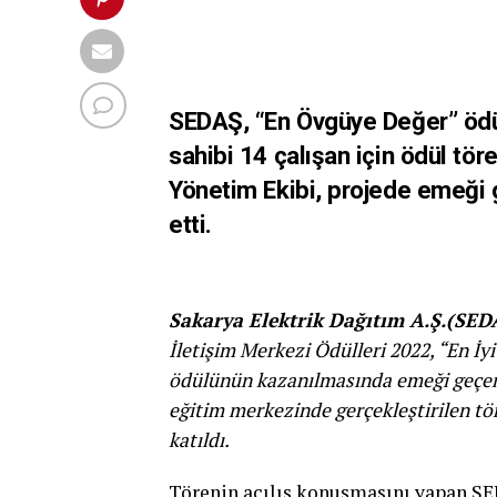
SEDAŞ, “En Övgüye Değer” ödül
sahibi 14 çalışan için ödül tö
Yönetim Ekibi, projede emeği 
etti.
Sakarya Elektrik Dağıtım A.Ş.(SED
İletişim Merkezi Ödülleri 2022, “En İ
ödülünün kazanılmasında emeği geçen 1
eğitim merkezinde gerçekleştirilen tö
katıldı.
Törenin açılış konuşmasını yapan SE