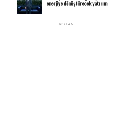
enerjiye dönüştürecek yatırım
REKLAM