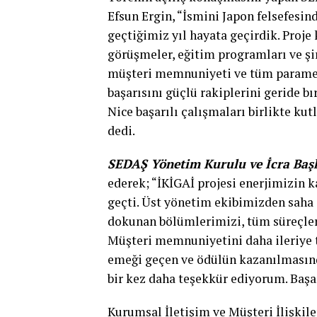
Efsun Ergin, “İsmini Japon felsefesin
geçtiğimiz yıl hayata geçirdik. Proje
görüşmeler, eğitim programları ve şir
müşteri memnuniyeti ve tüm parametr
başarısını güçlü rakiplerini geride b
Nice başarılı çalışmaları birlikte k
dedi.
SEDAŞ Yönetim Kurulu ve İcra Ba
ederek; “İKİGAİ projesi enerjimizin
geçti. Üst yönetim ekibimizden saha 
dokunan bölümlerimizi, tüm süreçleri
Müşteri memnuniyetini daha ileriye 
emeği geçen ve ödülün kazanılmasın
bir kez daha teşekkür ediyorum. Başa
Kurumsal İletişim ve Müşteri İlişkile