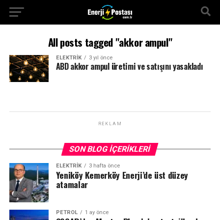
All posts tagged "akkor ampul"
ELEKTRİK
3 yıl önce
ABD akkor ampul üretimi ve satışını yasakladı
REKLAM
SON BLOG İÇERIKLERI
ELEKTRİK
3 hafta önce
Yeniköy Kemerköy Enerji’de üst düzey
atamalar
PETROL
1 ay önce