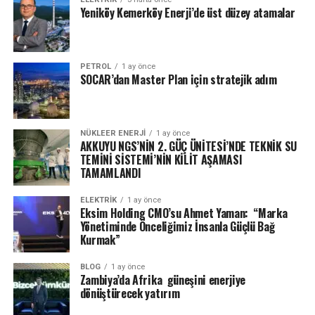
Yeniköy Kemerköy Enerji’de üst düzey atamalar
PETROL
1 ay önce
SOCAR’dan Master Plan için stratejik adım
NÜKLEER ENERJI
1 ay önce
AKKUYU NGS’NİN 2. GÜÇ ÜNİTESİ’NDE TEKNİK SU
TEMİNİ SİSTEMİ’NİN KİLİT AŞAMASI
TAMAMLANDI
ELEKTRİK
1 ay önce
Eksim Holding CMO’su Ahmet Yaman: “Marka
Yönetiminde Önceliğimiz İnsanla Güçlü Bağ
Kurmak”
BLOG
1 ay önce
Zambiya’da Afrika güneşini enerjiye
dönüştürecek yatırım