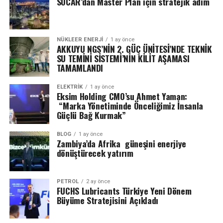
SOCAR’dan Master Plan için stratejik adım
NÜKLEER ENERJI
1 ay önce
AKKUYU NGS’NİN 2. GÜÇ ÜNİTESİ’NDE TEKNİK
SU TEMİNİ SİSTEMİ’NİN KİLİT AŞAMASI
TAMAMLANDI
ELEKTRİK
1 ay önce
Eksim Holding CMO’su Ahmet Yaman:
“Marka Yönetiminde Önceliğimiz İnsanla
Güçlü Bağ Kurmak”
BLOG
1 ay önce
Zambiya’da Afrika güneşini enerjiye
dönüştürecek yatırım
PETROL
2 ay önce
FUCHS Lubricants Türkiye Yeni Dönem
Büyüme Stratejisini Açıkladı