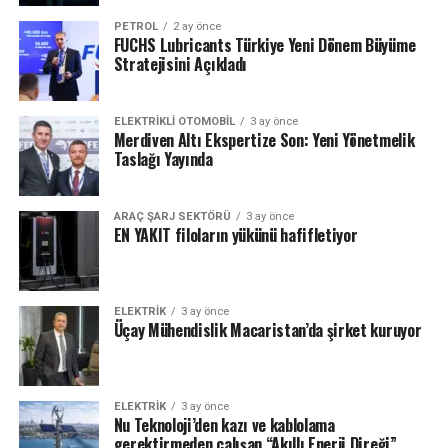
PETROL
2 ay önce
FUCHS Lubricants Türkiye Yeni Dönem Büyüme
Stratejisini Açıkladı
ELEKTRIKLI OTOMOBIL
3 ay önce
Merdiven Altı Ekspertize Son: Yeni Yönetmelik
Taslağı Yayında
ARAÇ ŞARJ SEKTÖRÜ
3 ay önce
EN YAKIT filoların yükünü hafifletiyor
ELEKTRİK
3 ay önce
Üçay Mühendislik Macaristan’da şirket kuruyor
ELEKTRİK
3 ay önce
Nu Teknoloji’den kazı ve kablolama
gerektirmeden çalışan “Akıllı Enerji Direği”