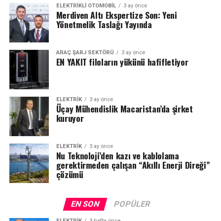
ELEKTRIKLI OTOMOBIL
3 ay önce
Merdiven Altı Ekspertize Son: Yeni
Yönetmelik Taslağı Yayında
ARAÇ ŞARJ SEKTÖRÜ
3 ay önce
EN YAKIT filoların yükünü hafifletiyor
ELEKTRİK
3 ay önce
Üçay Mühendislik Macaristan’da şirket
kuruyor
ELEKTRİK
3 ay önce
Nu Teknoloji’den kazı ve kablolama
gerektirmeden çalışan “Akıllı Enerji Direği”
çözümü
EN SON
POPÜLER
ELEKTRİK
3 hafta önce