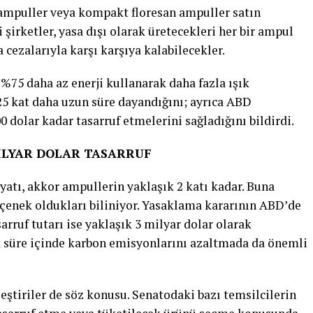
 ampuller veya kompakt floresan ampuller satın
i şirketler, yasa dışı olarak üretecekleri her bir ampul
 cezalarıyla karşı karşıya kalabilecekler.
%75 daha az enerji kullanarak daha fazla ışık
25 kat daha uzun süre dayandığını; ayrıca ABD
00 dolar kadar tasarruf etmelerini sağladığını bildirdi.
İLYAR DOLAR TASARRUF
yatı, akkor ampullerin yaklaşık 2 katı kadar. Buna
enek oldukları biliniyor. Yasaklama kararının ABD’de
arruf tutarı ise yaklaşık 3 milyar dolar olarak
k süre içinde karbon emisyonlarını azaltmada da önemli
ştiriler de söz konusu. Senatodaki bazı temsilcilerin