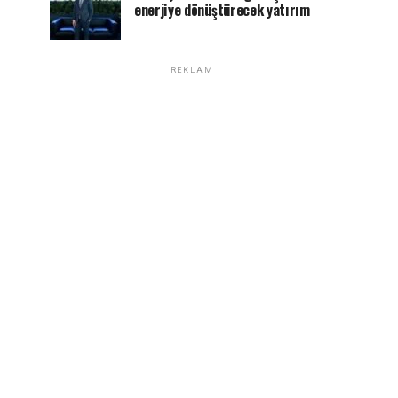
enerjiye dönüştürecek yatırım
REKLAM