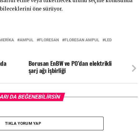
tasarruf etme veya tüketilecek ürünü seçme konusunda
bileceklerini öne sürüyor.
MERIKA
AMPUL
FLORESAN
FLORESAN AMPUL
LED
nda
Borusan EnBW ve PO’dan elektrikli
şarj ağı işbirliği
ARI DA BEĞENEBILIRSIN
TIKLA YORUM YAP