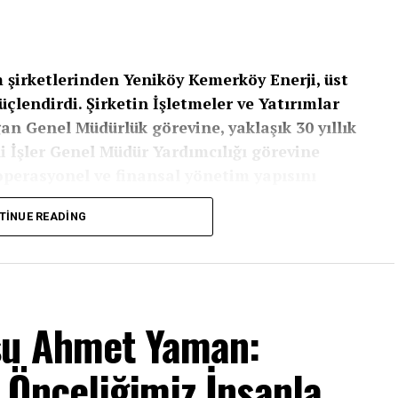
m şirketlerinden Yeniköy Kemerköy Enerji, üst
lendirdi. Şirketin İşletmeler ve Yatırımlar
n Genel Müdürlük görevine, yaklaşık 30 yıllık
 İşler Genel Müdür Yardımcılığı görevine
 operasyonel ve finansal yönetim yapısını
TINUE READING
etiminde stratejik rol üstlenen Yeniköy Kemerköy
leştirildi. Şirket bünyesinde uzun yıllardır farklı
 Müdürlük görevine başlarken, enerji sektöründe
an Can da Mali İşler Genel Müdür Yardımcısı
su Ahmet Yaman:
Önceliğimiz İnsanla