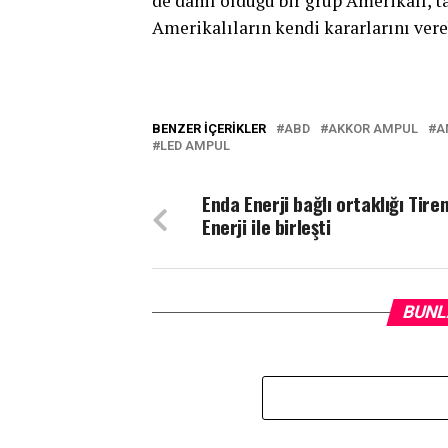
de dahil olduğu bir grup Amerikalı, 
Amerikalıların kendi kararlarını vere
BENZER İÇERIKLER
ABD
AKKOR AMPUL
A
LED AMPUL
Enda Enerji bağlı ortaklığı Tire
Enerji ile birleşti
BUNL