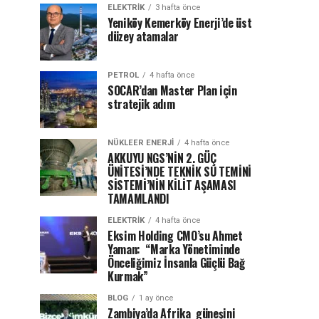
ELEKTRİK
3 hafta önce
Yeniköy Kemerköy Enerji’de üst
düzey atamalar
PETROL
4 hafta önce
SOCAR’dan Master Plan için
stratejik adım
NÜKLEER ENERJI
4 hafta önce
AKKUYU NGS’NİN 2. GÜÇ
ÜNİTESİ’NDE TEKNİK SU TEMİNİ
SİSTEMİ’NİN KİLİT AŞAMASI
TAMAMLANDI
ELEKTRİK
4 hafta önce
Eksim Holding CMO’su Ahmet
Yaman: “Marka Yönetiminde
Önceliğimiz İnsanla Güçlü Bağ
Kurmak”
BLOG
1 ay önce
Zambiya’da Afrika güneşini