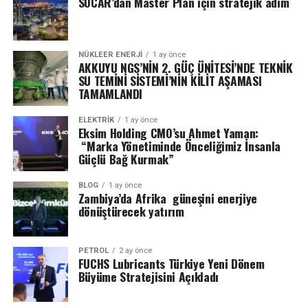
SOCAR’dan Master Plan için stratejik adım
NÜKLEER ENERJI
1 ay önce
AKKUYU NGS’NİN 2. GÜÇ ÜNİTESİ’NDE TEKNİK
SU TEMİNİ SİSTEMİ’NİN KİLİT AŞAMASI
TAMAMLANDI
ELEKTRİK
1 ay önce
Eksim Holding CMO’su Ahmet Yaman:
“Marka Yönetiminde Önceliğimiz İnsanla
Güçlü Bağ Kurmak”
BLOG
1 ay önce
Zambiya’da Afrika güneşini enerjiye
dönüştürecek yatırım
PETROL
2 ay önce
FUCHS Lubricants Türkiye Yeni Dönem
Büyüme Stratejisini Açıkladı