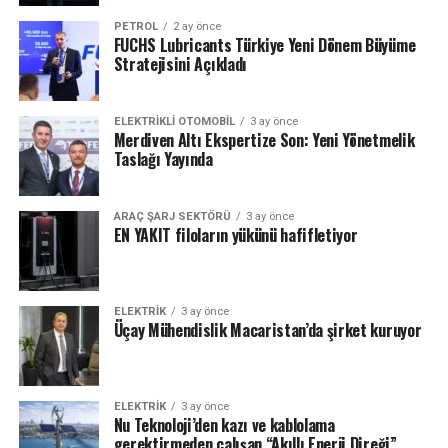
PETROL
2 ay önce
FUCHS Lubricants Türkiye Yeni Dönem Büyüme
Stratejisini Açıkladı
ELEKTRIKLI OTOMOBIL
3 ay önce
Merdiven Altı Ekspertize Son: Yeni Yönetmelik
Taslağı Yayında
ARAÇ ŞARJ SEKTÖRÜ
3 ay önce
EN YAKIT filoların yükünü hafifletiyor
ELEKTRİK
3 ay önce
Üçay Mühendislik Macaristan’da şirket kuruyor
ELEKTRİK
3 ay önce
Nu Teknoloji’den kazı ve kablolama
gerektirmeden çalışan “Akıllı Enerji Direği”