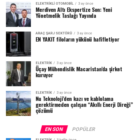
ELEKTRIKLI OTOMOBIL
3 ay önce
Merdiven Altı Ekspertize Son: Yeni
Yönetmelik Taslağı Yayında
ARAÇ ŞARJ SEKTÖRÜ
3 ay önce
EN YAKIT filoların yükünü hafifletiyor
ELEKTRİK
3 ay önce
Üçay Mühendislik Macaristan’da şirket
kuruyor
ELEKTRİK
3 ay önce
Nu Teknoloji’den kazı ve kablolama
gerektirmeden çalışan “Akıllı Enerji Direği”
çözümü
EN SON
POPÜLER
ELEKTRİK
3 hafta önce