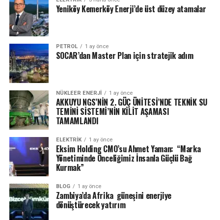
Yeniköy Kemerköy Enerji’de üst düzey atamalar
PETROL
1 ay önce
SOCAR’dan Master Plan için stratejik adım
NÜKLEER ENERJI
1 ay önce
AKKUYU NGS’NİN 2. GÜÇ ÜNİTESİ’NDE TEKNİK SU
TEMİNİ SİSTEMİ’NİN KİLİT AŞAMASI
TAMAMLANDI
ELEKTRİK
1 ay önce
Eksim Holding CMO’su Ahmet Yaman: “Marka
Yönetiminde Önceliğimiz İnsanla Güçlü Bağ
Kurmak”
BLOG
1 ay önce
Zambiya’da Afrika güneşini enerjiye
dönüştürecek yatırım