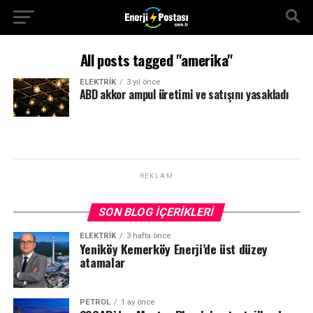
All posts tagged "amerika"
ELEKTRİK
3 yıl önce
ABD akkor ampul üretimi ve satışını yasakladı
REKLAM
SON BLOG İÇERIKLERI
ELEKTRİK
3 hafta önce
Yeniköy Kemerköy Enerji’de üst düzey
atamalar
PETROL
1 ay önce