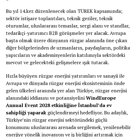
Bu yıl 14.kez düzenlenecek olan TÜREK kapsamında;
sektör istişare toplantıları, teknik geziler, teknik
oturumlar, uluslararası temaslar, sergi alanı ve standlar,
tedarikçi-yatırımcı B2B görüşmeler yer alacak. Avrupa
başta olmak üzere dünyanın rüzgar alanında öne çıkan
diğer bölgelerinden de uzmanların, paydaşların, politika
yapıcıların ve akademisyenlerin katılımıyla sektördeki
mevcut ve gelecekteki gelişmelere ışık tutacak.
Hızla büyüyen rüzgar enerjisi yatırımları ve sanayii ile
Avrupa ve dünyada rüzgar enerjisi ekosisteminin önde
gelen ülkeleri arasında yer alan Türkiye, rüzgar enerjisi
alanındaki iddiasını ve potansiyelini
WindEurope
Annual Event 2028 etkinliğine İstanbul’da ev
sahipliği yaparak
güçlendirmeyi hedefliyor. Bu adaylık,
Türkiye’nin rüzgar enerjisi sektöründeki güçlü
konumunu uluslararası arenada sergilemek, yenilenebilir
enerjiye yönelik inovasyon ve iş birliğini artırmak için