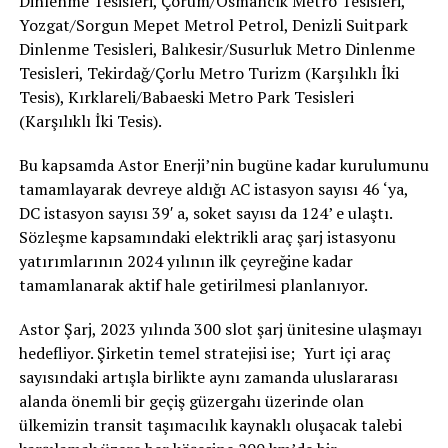
Dinlenme Tesisleri, Çorum/Osmancık Metro Tesisleri,
Yozgat/Sorgun Mepet Metrol Petrol, Denizli Suitpark
Dinlenme Tesisleri, Balıkesir/Susurluk Metro Dinlenme
Tesisleri, Tekirdağ/Çorlu Metro Turizm (Karşılıklı İki
Tesis), Kırklareli/Babaeski Metro Park Tesisleri
(Karşılıklı İki Tesis).
Bu kapsamda Astor Enerji’nin bugüne kadar kurulumunu
tamamlayarak devreye aldığı AC istasyon sayısı 46 ‘ya,
DC istasyon sayısı 39′ a, soket sayısı da 124’ e ulaştı.
Sözleşme kapsamındaki elektrikli araç şarj istasyonu
yatırımlarının 2024 yılının ilk çeyreğine kadar
tamamlanarak aktif hale getirilmesi planlanıyor.
Astor Şarj, 2023 yılında 300 slot şarj ünitesine ulaşmayı
hedefliyor. Şirketin temel stratejisi ise; Yurt içi araç
sayısındaki artışla birlikte aynı zamanda uluslararası
alanda önemli bir geçiş güzergahı üzerinde olan
ülkemizin transit taşımacılık kaynaklı oluşacak talebi