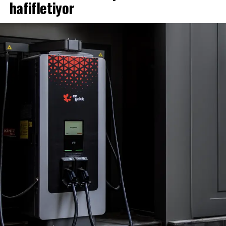
yoğun çalışmaların ardından hazırlanan Yönetmelik
hafifletiyor
Taslağı , otomotiv ekspertiz sektöründe kapsamlı bir
dönüşümün kapısını aralıyor.
Sektörün Ortak Akıl Süreci Sonuç Verdi
Yönetmelik Taslağı; ekspertiz hizmetlerinde kalite,
şeffaflık ve güvenilirliğin artırılması, haksız rekabetin
önlenmesi ve tüketicinin korunmasını temel hedef
olarak ortaya koyuyor.
Bu süreçte
Tüm Otomotiv Ekspertizcileri Derneği
(TOED)
ve
Türkiye Araç Satış Sonrası Hizmetler
Federasyonu (TOBFED)
koordinasyonunda yürütülen
çalışmalar, sektörün sahadaki deneyimini doğrudan
mevzuat sürecine taşıdı. Teknik komiteler, saha geri
bildirimleri ve çok paydaşlı toplantılarla şekillenen
Yönetmelik Taslağı metin, sektörün ortak aklını
yansıtıyor.