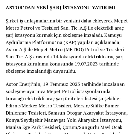
ASTOR’DAN YENİ ŞARJ İSTASYONU YATIRIMI
Şirket iş anlaşmalarına bir yenisini daha ekleyerek Mepet
Metro Petrol ve Tesisleri San. Tic. A.Ş ile elektrikli araç
şarj istasyonu kurmak için sözleşme imzaladı. Kamuyu
Aydınlatma Platformu’ na (KAP) yapılan açıklamada;
Astor A.Ş ile Mepet Metro (METRO) Petrol ve Tesisleri
San. Tic. A.Ş arasında 14 lokasyonda elektrikli araç şarj
istasyonu kurulumu konusunda 19.07.2023 tarihinde
sözleşme imzalandığı duyuruldu.
Astor Enerji’nin, 19 Temmuz 2023 tarihinde imzalanan
sözleşme uyarınca Mepet Petrol istasyonlarında
kuracağı elektrikli araç şarj üniteleri listesi şu şekilde;
Edirne/Merkez Metro Tesisleri, Mersin/Silifke Bumer
Dinlenme Tesisleri, Samsun Otogar Akaryakıt İstasyonu,
Konya/Seydişehir Manavgat Yolu Akaryakıt İstasyonu,
Manisa Ege Park Tesisleri, Çorum/Sungurlu Mavi Ocak