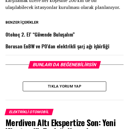
karşılamak üzere her köşesine 200 km’de bir
ulaşılabilecek istasyonlar kurulması olarak planlanıyor.
BENZER İÇERIKLER
Otokoç 2. El’ “Güvende Buluşalım”
Borusan EnBW ve PO’dan elektrikli şarj ağı işbirliği
BUNLARI DA BEĞENEBILIRSIN
TIKLA YORUM YAP
ELEKTRIKLI OTOMOBIL
Merdiven Altı Ekspertize Son: Yeni