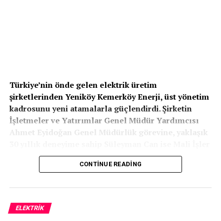
Türkiye’nin önde gelen elektrik üretim
şirketlerinden Yeniköy Kemerköy Enerji, üst yönetim
kadrosunu yeni atamalarla güçlendirdi. Şirketin
İşletmeler ve Yatırımlar Genel Müdür Yardımcısı
Ahmet Eyidoğan Genel Müdürlük görevine, yaklaşık
30 yıllık deneyime sahip Süleyman Can ise Mali İşler
Genel Müdür Yardımcılığı görevine atandı. Bu
CONTINUE READING
atamalarla birlikte şirket, operasyonel ve finansal
yönetim yapısını daha da güçlendirmeyi hedefliyor.
Türkiye’nin yerli kaynaklarla elektrik üretiminde
ELEKTRİK
stratejik rol üstlenen Yeniköy Kemerköy Enerji’de iki