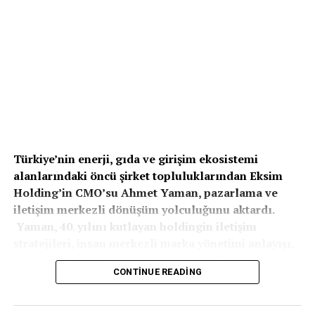
görevlerinin ardından şirketin Genel Müdürü olarak
göreve başladı.
Mali İşler Genel Müdür Yardımcılığı görevine
Süleyman Can atandı
Yeniköy Kemerköy Enerji’nin Mali İşler Genel Müdür
Yardımcılığı görevine ise enerji sektöründe uzun yıllara
dayanan deneyime sahip Süleyman Can getirildi.
Kariyerine 1997 yılında Trakya Elektrik Dağıtım A.Ş.’de
Türkiye’nin enerji, gıda ve girişim ekosistemi
başlayan Can, muhasebe, finans ve mali yönetim
alanlarındaki öncü şirket topluluklarından Eksim
alanlarında farklı görevler üstlendi. Son olarak Trakya
Holding’in CMO’su Ahmet Yaman,
pazarlama ve
Elektrik Dağıtım A.Ş.’de (TREDAŞ) Mali ve İdari İşler
iletişim merkezli dönüşüm yolculuğunu aktardı.
Direktörü olarak görev yapan Can, 16 Temmuz itibarıyla
Yaman, 40. yılını kutlayan holdingin iletişim
Yeniköy Kemerköy Enerji’deki yeni görevine başlayacak.
stratejileri, insan merkezli marka yönetimi anlayışı,
veri odaklı pazarlama yaklaşımı ve gelecek dönem
CONTINUE READING
hedeflerini ele aldı.
Eksim Enerji, Dicle Elektrik, Sinangil Unları ve Aslı