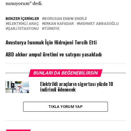
sunuyorum” dedi.
BENZER İÇERIKLER
BORUSAN ENBW ENERJI
ELEKTRIKLI ARAÇ
ERKAN KAFADAR
MEHMET ABBASOĞLU
ŞARJ ISTASYONU
TÜRKIYE
Avusturya Isınmak İçin Hidrojeni Tercih Etti
ABD akkor ampul üretimi ve satışını yasakladı
BUNLARI DA BEĞENEBILIRSIN
Elektrikli araçların sigortası yüzde 10
indirimli ödenecek
TIKLA YORUM YAP