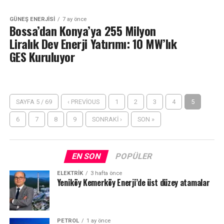
GÜNEŞ ENERJISI
7 ay önce
Bossa’dan Konya’ya 255 Milyon
Liralık Dev Enerji Yatırımı: 10 MW’lık
GES Kuruluyor
SAYFA 5 / 69
‹ PREVIOUS
1
2
3
4
5
6
7
8
9
SONRAKI ›
SON »
EN SON
POPÜLER
ELEKTRİK
3 hafta önce
Yeniköy Kemerköy Enerji’de üst düzey atamalar
PETROL
1 ay önce