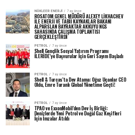
NÜKLEER ENERJI
7 ay önce
ROSATOM GENEL MÜDÜRÜ ALEXEY LİKHACHEV
İLE ENERJİ VE TABİİ KAYNAKLAR BAKANI
ALPARSLAN BAYRAKTAR AKKUYU NGS
SAHASINDA ÇALIŞMA TOPLANTISI
GERÇEKLEŞTİRDİ
PETROL
7 ay önce
Shell Gençlik Sosyal Yatırım Programı
İLERİDE’ye Başvurular İçin Geri Sayım Başladı
PETROL
7 ay önce
Shell & Turcas’ta Dev Atama: Oğuz Uçanlar CEO
Oldu, Emre Turanlı Global Yönetime Geçti!
PETROL
7 ay önce
TPAO ve ExxonMobil’den Dev İş Birliği:
Denizlerde Yeni Petrol ve Doğal Gaz Keşifleri
İçin İmzalar Atıldı