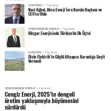
SEKTÖREL
7 ay önce
Naci Ağbal, Aksa Enerji İcra Kurulu Başkanı ve
CEO’su Oldu
YENILENEBILIR ENERJI
7 ay önce
Rüzgar Enerjisinde Türkiye’de İlk Üçte!
ELEKTRİK
7 ay önce
Dicle Elektrik’in Güçlü Altyapısı Karanlığa Geçit
Vermedi
YENILENEBILIR ENERJI
7 ay önce
Cengiz Enerji, 2025’te dengeli
üretim yaklaşımıyla büyümesini
sürdürdü