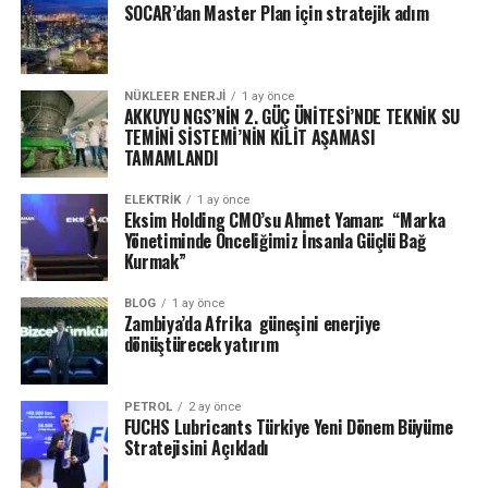
SOCAR’dan Master Plan için stratejik adım
NÜKLEER ENERJI
1 ay önce
AKKUYU NGS’NİN 2. GÜÇ ÜNİTESİ’NDE TEKNİK SU
TEMİNİ SİSTEMİ’NİN KİLİT AŞAMASI
TAMAMLANDI
ELEKTRİK
1 ay önce
Eksim Holding CMO’su Ahmet Yaman: “Marka
Yönetiminde Önceliğimiz İnsanla Güçlü Bağ
Kurmak”
BLOG
1 ay önce
Zambiya’da Afrika güneşini enerjiye
dönüştürecek yatırım
PETROL
2 ay önce
FUCHS Lubricants Türkiye Yeni Dönem Büyüme
Stratejisini Açıkladı