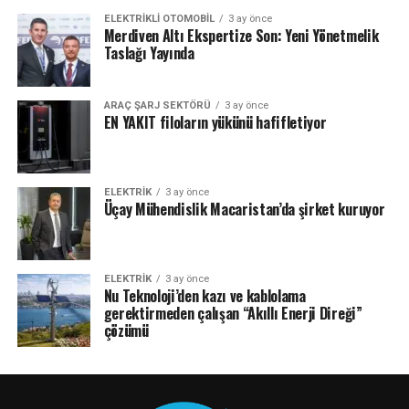
ELEKTRIKLI OTOMOBIL
3 ay önce
Merdiven Altı Ekspertize Son: Yeni Yönetmelik
Taslağı Yayında
ARAÇ ŞARJ SEKTÖRÜ
3 ay önce
EN YAKIT filoların yükünü hafifletiyor
ELEKTRİK
3 ay önce
Üçay Mühendislik Macaristan’da şirket kuruyor
ELEKTRİK
3 ay önce
Nu Teknoloji’den kazı ve kablolama
gerektirmeden çalışan “Akıllı Enerji Direği”
çözümü