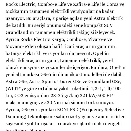
Rocks Electric, Combo-e Life ve Zafira-e Life ile Corsa ve
Mokka’nın tamamen elektrikli versiyonlarına kadar
uzanıyor. Bu araçlara, siparişe açılan yeni Astra Elektrik
de katıldı. Bu seriyi önümüzdeki sene kompakt SUV
Grandland’ın tamamen elektrikli takipçisi izleyecek.
Ayrıca Rocks Electric Kargo, Combo-e, Vivaro-e ve
Movano-e’den oluşan hafif ticari araç ürün gamının
batarya elektrikli versiyonları da mevcut. Opel’in
elektrikli araç ürün gamı, tamamen elektrikli, yerel
olarak emisyonsuz çözümler de içeriyor. Bunlara, Opel’in
yeni alt markası GSe’nin dinamik üst modelleri de dahil.
Astra GSe, Astra Sports Tourer GSe ve Grandland GSe,
(WLTP’ye göre ortalama yakıt tüketimi: 1,2-1,1 lt/100
km, CO2 emisyonları 28-25 gr/km) 221 kW/300 HP
maksimum güç ve 520 Nm maksimum tork sunuyor.
Ayrıca, GSe versiyonları KONI FSD (Frequency Selective
Damping) teknolojisine sahip özel yaylar ve amortisörler
sayesinde yol tutuşu artırılarak virajlarda daha dengeli
bir sürüş sağlanıyor.