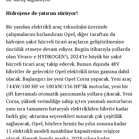
Hidrojene de yatırım sürüyor!
Bir yandan elektrikli araç teknolojisi üzerinde
çalışmalarını hızlandıran Opel, diğer taraftan da
hidrojen yakıt hücreli ticari araçların geliştirilmesine
öncülük etmeye devam ediyor. Bugün itibarıyla yollarda
olan Vivaro-e HYDROGEN’i, 2024’te büyük bir yakıt
hücreli ticari araç takip edecek. Bunun dışında 48V
hibritler de gelecekte Opel elektrikli ürün gamına dahil
olacak. Başlangıcı ise yeni Opel Corsa yapacak. Yeni araç
74 kW/100 HP ve 100 kW/136 HP’lik motorlar, yeni bir
çift kavramalı otomatik şanzımanla yollara çıkacak. Yeni
Corsa, yüksek verimliliğe sahip içten yanmalı motorların
yanı sıra tamamen bataryalı elektrikliden hibrite kadar
farklı güç-aktarma seçenekleri sunarak çok çeşitlilik
sağlayacak. Opel, böylece henüz bu yılın sonuna kadar
15 elektrikli modeli sunabilme kapasitesine erişiyor
olacak. Şimşek logolu marka, 2028 yılına kadar