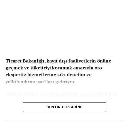
Ticaret Bakanlığı, kayıt dışı faaliyetlerin önüne
geçmek ve tüketiciyi korumak amacıyla oto
ekspertiz hizmetlerine sıkı denetim ve
yetkilendirme şartları getiriyor.
Türkiye’de ikinci el araç ticaretinde güven, şeffaflık ve
standartlaşmayı hedefleyen
“Motorlu Kara Taşıtı
Ekspertiz Hizmetleri Hakkında Yönetmelik Taslağı”
CONTINUE READING
,
Ticaret Bakanlığı tarafından yayımlanarak kamuoyu
görüşüne açıldı.