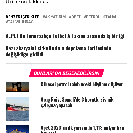
(tr) olarak bildirildi.
BENZER İÇERIKLER
AK YATIRIM
OPET
PETROL
TAHVIL
TAHVIL IHRACI
ALPET ile Fenerbahçe Futbol A Takımı arasında iş birliği
Bazı akaryakıt şirketlerinin depolama tarifesinde
değişikliğe gidildi
BUNLARI DA BEĞENEBILIRSIN
Küresel petrol talebindeki büyüme düşüyor
Oruç Reis, Somali’de 3 boyutlu sismik
çalışma yapacak
Opet 2023’ün ilk yarısında 1,113 milyar lira