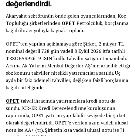
değerlendirdi.
Akaryakıt sektörünün önde gelen oyuncularından, Koç
Topluluğu şirketlerinden
OPET
Petrolcülük, borçlanma
kağıdı ihracı yoluyla kaynak topladı.
OPET’ten yapılan açıklamaya göre Şirket, 2 milyar TL
nominal değerli 728 gün vadeli 8 Eylül 2026 itfa tarihli
TRSOPAS92619 ISIN kodlu tahvilin satışını tamamladı.
Arzına Ak Yatırım Menkul Değerler AŞ’nin aracılık ettiği
söz konusu tahviller nitelikli yatırımcılara satıldı. Üç
ayda bir faiz ödemeli tahviller, değişken faizli borçlanma
kağıdı niteliğinde.
OPET
tahvil ihracında yatırımcılara kredi notu da
sundu. JCR-ER Kredi Derecelendirme kuruluşunun
raporunda, OPET yatırım yapılabilir seviyede bir şirket
olarak değerlendirildi. OPET’e verilen uzun vadeli ulusal
notu ise AA+ (tr). Şirketin kısa vadeli ulusal notu ise J1+