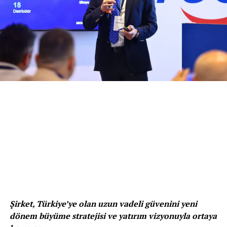
Anlaşması’nı takiben Petkim’in FEED süreci ile ilgili
anlaşmaları 2026 yılının 3. çeyreğinde tamamlayarak
FEED çalışmasına başlanması planlanıyor. FEED süreci,
büyük ölçekli sanayi projelerinde nihai yatırım kararı
öncesindeki en kritik mühendislik aşamalarından biri
olarak kabul ediliyor. Bu süreçte projenin teknik
tasarımı, mühendislik çözümleri, teknoloji seçimi,
maliyet tahminleri, uygulama planı ve ekonomik
fizibilitesi detaylı şekilde değerlendirilecek.
Çalışmalardan elde edilecek çıktılar, Petkim Master Plan
kapsamında değerlendirilecek olası yatırım kararına
teknik ve ticari temel oluşturacak.
Petkim Genel Müdürü ve SOCAR Türkiye Rafineri ve
Petrokimya İş Birimi Başkanı Kanan
Mirzayev
,
“Petkim Master Plan projesi, Türkiye’nin en
köklü ve en büyük petrokimya üreticisi Petkim’i
Şirket, Türkiye’ye olan uzun vadeli güvenini yeni
önümüzdeki 50 yıla hazırlama ve Türkiye’nin petrokimya
dönem büyüme stratejisi ve yatırım vizyonuyla ortaya
gücünü gelecek nesillere taşımayı hedefleyen