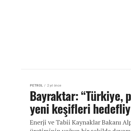
PETROL
2 yıl önce
Bayraktar: “Türkiye, p
yeni keşifleri hedefli
Enerji ve Tabii Kaynaklar Bakanı Alp
üretiminin yoğun bir şekilde devam et