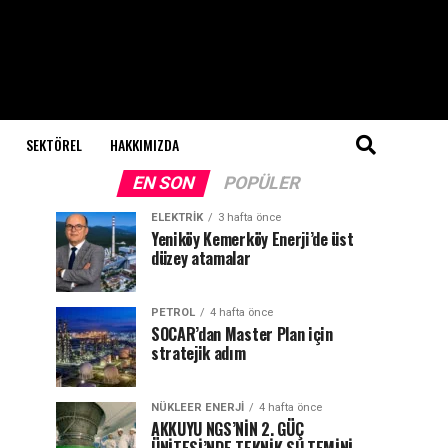
SEKTÖREL
HAKKIMIZDA
EN SON
POPÜLER
ELEKTRİK
3 hafta önce
Yeniköy Kemerköy Enerji’de üst
düzey atamalar
PETROL
4 hafta önce
SOCAR’dan Master Plan için
stratejik adım
NÜKLEER ENERJI
4 hafta önce
AKKUYU NGS’NİN 2. GÜÇ