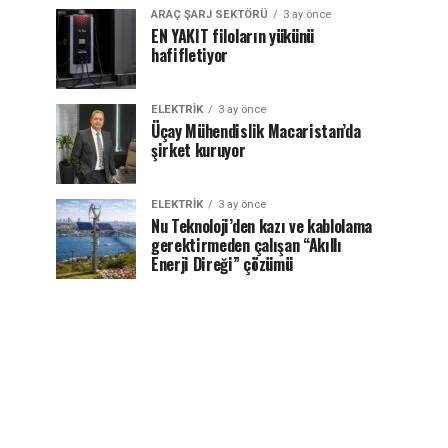
ARAÇ ŞARJ SEKTÖRÜ
3 ay önce
EN YAKIT filoların yükünü
hafifletiyor
ELEKTRİK
3 ay önce
Üçay Mühendislik Macaristan’da
şirket kuruyor
ELEKTRİK
3 ay önce
Nu Teknoloji’den kazı ve kablolama
gerektirmeden çalışan “Akıllı
Enerji Direği” çözümü