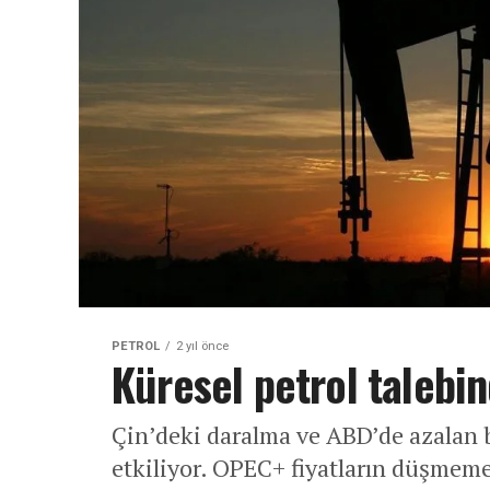
PETROL
2 yıl önce
Küresel petrol taleb
Çin’deki daralma ve ABD’de azalan b
etkiliyor. OPEC+ fiyatların düşmemes