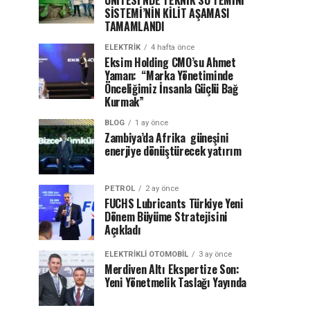
ÜNİTESİ’NDE TEKNİK SU TEMİNİ
SİSTEMİ’NİN KİLİT AŞAMASI
TAMAMLANDI
ELEKTRİK
4 hafta önce
Eksim Holding CMO’su Ahmet
Yaman: “Marka Yönetiminde
Önceliğimiz İnsanla Güçlü Bağ
Kurmak”
BLOG
1 ay önce
Zambiya’da Afrika güneşini
enerjiye dönüştürecek yatırım
PETROL
2 ay önce
FUCHS Lubricants Türkiye Yeni
Dönem Büyüme Stratejisini
Açıkladı
ELEKTRIKLI OTOMOBIL
3 ay önce
Merdiven Altı Ekspertize Son:
Yeni Yönetmelik Taslağı Yayında