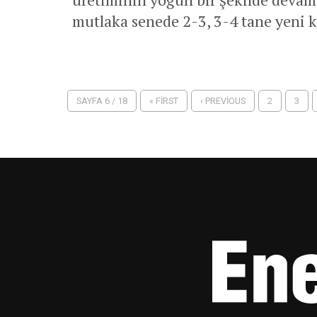
mutlaka senede 2-3, 3-4 tane yeni ke
SAYFA 6 / 18
« FIRST
‹ PREVIOUS
2
3