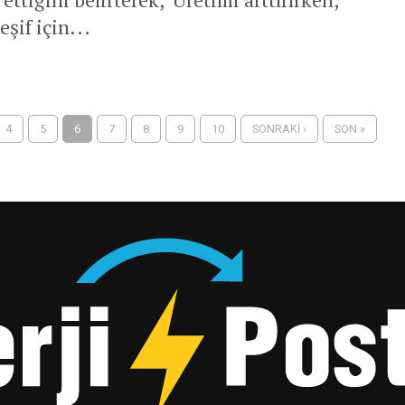
şif için...
4
5
6
7
8
9
10
SONRAKI ›
SON »