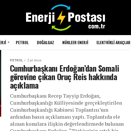
ERJI
PETROL
DOĞALGAZ
NÜKLEER ENERJI
ELEKTRIKLI ARAÇLAR
PETROL
2 yıl önce
Cumhurbaşkanı Erdoğan’dan Somali
görevine çıkan Oruç Reis hakkında
açıklama
Cumhurbaşkanı Recep Tayyip Erdoğan,
Cumhurbaşkanlığı Külliyesinde gerçekleştirilen
Cumhurbaşkanlığı Kabinesi Toplantısı’nın
ardından basın açıklaması yaptı. Toplantıda ele
alınan konulara ilişkin değerlendirmede bulunan
Cumhurbaşkanı Erdoğan, “Türkiye’nin artık bir...