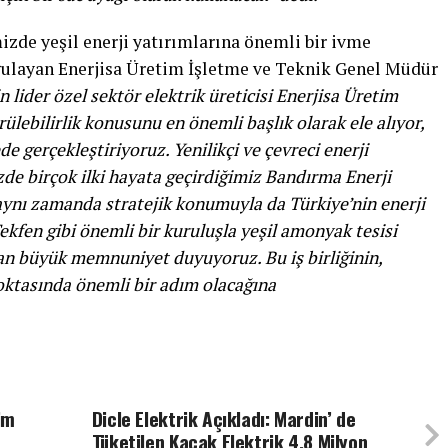
mizde yeşil enerji yatırımlarına önemli bir ivme
gulayan Enerjisa Üretim İşletme ve Teknik Genel Müdür
n lider özel sektör elektrik üreticisi Enerjisa Üretim
lebilirlik konusunu en önemli başlık olarak ele alıyor,
 gerçekleştiriyoruz. Yenilikçi ve çevreci enerji
e birçok ilki hayata geçirdiğimiz Bandırma Enerji
 aynı zamanda stratejik konumuyla da Türkiye’nin enerji
Tekfen gibi önemli bir kuruluşla yeşil amonyak tesisi
an büyük memnuniyet duyuyoruz. Bu iş birliğinin,
noktasında önemli bir adım olacağına
im
Dicle Elektrik Açıkladı: Mardin’ de
Tüketilen Kaçak Elektrik 4.8 Milyon