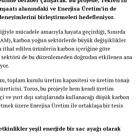
esinde beraber çalışacak. Bu projede, Tekfen’in
inşaatı alanındaki ve Enerjisa Üretim’in de
deneyimlerini birleştirmeleri hedefleniyor.
liğiyle mücadele amacıyla hayata geçirdiği, Sınırda
), karbon yoğun sektörlerde büyük değişiklikler
 ithal edilen ürünlerin karbon içeriğine göre
e sektörü de bu düzenlemeden doğrudan etkilenen ana
yor.
ım, toplam kurulu üretim kapasitesi ve üretim tonajı
 üreticisi. Toros, bu projeyle hem kendi üretim
içi ve yurt dışı satışlarında kullanacağı düşük karbon
tmek üzere Enerjisa Üretim ile ortaklaşa bir tesis
inlikler yeşil enerjide bir sac ayağı olarak