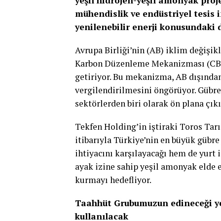
yeşil hidrojen-yeşil amonyak proj
mühendislik ve endüstriyel tesis 
yenilenebilir enerji konusundaki 
Avrupa Birliği’nin (AB) iklim değişik
Karbon Düzenleme Mekanizması (CBAM
getiriyor. Bu mekanizma, AB dışından
vergilendirilmesini öngörüyor. Gübr
sektörlerden biri olarak ön plana çıkı
Tekfen Holding’in iştiraki Toros Tar
itibarıyla Türkiye’nin en büyük gübre
ihtiyacını karşılayacağı hem de yurt 
ayak izine sahip yeşil amonyak elde e
kurmayı hedefliyor.
Taahhüt Grubumuzun edineceği yetk
kullanılacak