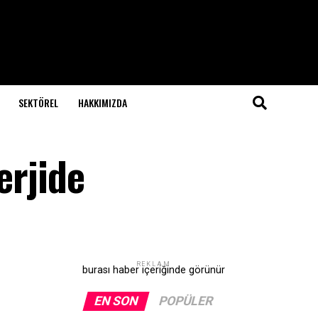
SEKTÖREL
HAKKIMIZDA
erjide
REKLAM
burası haber içeriğinde görünür
EN SON
POPÜLER