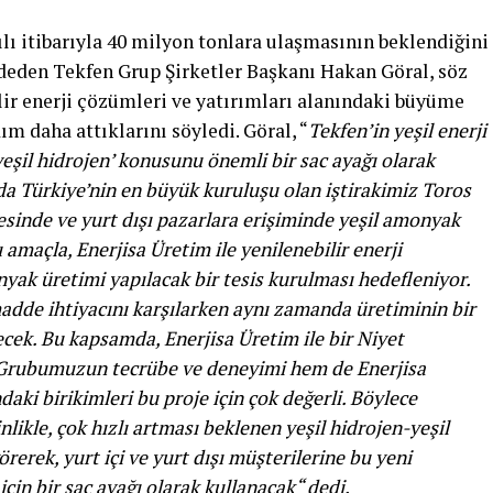
ılı itibarıyla 40 milyon tonlara ulaşmasının beklendiğini
ydeden Tekfen Grup Şirketler Başkanı Hakan Göral, söz
ir enerji çözümleri ve yatırımları alanındaki büyüme
m daha attıklarını söyledi. Göral, “
Tekfen’in yeşil enerji
şil hidrojen’ konusunu önemli bir sac ayağı olarak
da Türkiye’nin en büyük kuruluşu olan iştirakimiz Toros
sinde ve yurt dışı pazarlara erişiminde yeşil amonyak
 amaçla, Enerjisa Üretim ile yenilenebilir enerji
nyak üretimi yapılacak bir tesis kurulması hedefleniyor.
dde ihtiyacını karşılarken aynı zamanda üretiminin bir
lecek. Bu kapsamda, Enerjisa Üretim ile bir Niyet
Grubumuzun tecrübe ve deneyimi hem de Enerjisa
aki birikimleri bu proje için çok değerli. Böylece
ikle, çok hızlı artması beklenen yeşil hidrojen-yeşil
örerek, yurt içi ve yurt dışı müşterilerine bu yeni
in bir sac ayağı olarak kullanacak“ dedi.