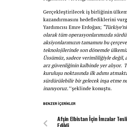
Gerçekleştirilecek iş birliğinin ülke
kazandırmasını hedeflediklerini vur
Yardımcısı Emre Erdoğan;
“Türkiye’ni
olarak tüm operasyonlarımızda sürdürü
aksiyonlarımızın tamamını bu çerçevede
teknolojilerinde son dönemde ülkemizd
Üssümüz, sadece verimliliğiyle değil,
arz güvenliğinin kalbinde yer alıyor. 
kuruluşu noktasında ilk adımı atmakt
sürdürülebilir bir gelecek inşa etme 
inanıyoruz.’’
şeklinde konuştu.
BENZER İÇERIKLER
Afşin Elbistan İçin İmzalar Tesl
Edildi