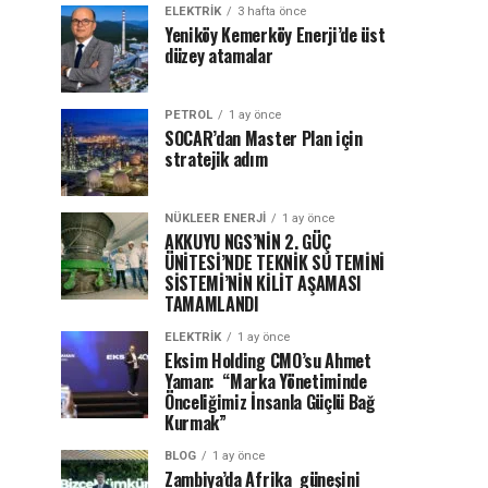
ELEKTRİK
3 hafta önce
Yeniköy Kemerköy Enerji’de üst
düzey atamalar
PETROL
1 ay önce
SOCAR’dan Master Plan için
stratejik adım
NÜKLEER ENERJI
1 ay önce
AKKUYU NGS’NİN 2. GÜÇ
ÜNİTESİ’NDE TEKNİK SU TEMİNİ
SİSTEMİ’NİN KİLİT AŞAMASI
TAMAMLANDI
ELEKTRİK
1 ay önce
Eksim Holding CMO’su Ahmet
Yaman: “Marka Yönetiminde
Önceliğimiz İnsanla Güçlü Bağ
Kurmak”
BLOG
1 ay önce
Zambiya’da Afrika güneşini