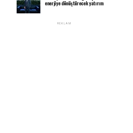
enerjiye dönüştürecek yatırım
REKLAM