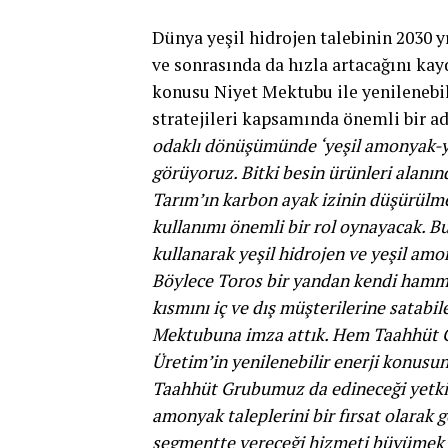
Dünya yeşil hidrojen talebinin 2030 y
ve sonrasında da hızla artacağını ka
konusu Niyet Mektubu ile yenilenebil
stratejileri kapsamında önemli bir adı
odaklı dönüşümünde ‘yeşil amonyak-ye
görüyoruz. Bitki besin ürünleri alanın
Tarım’ın karbon ayak izinin düşürülme
kullanımı önemli bir rol oynayacak. Bu
kullanarak yeşil hidrojen ve yeşil amo
Böylece Toros bir yandan kendi hamma
kısmını iç ve dış müşterilerine satabi
Mektubuna imza attık. Hem Taahhüt 
Üretim’in yenilenebilir enerji konusund
Taahhüt Grubumuz da edineceği yetkinl
amonyak taleplerini bir fırsat olarak g
segmentte vereceği hizmeti büyümek iç