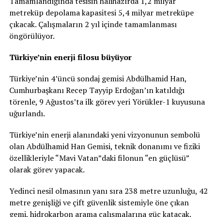
Tamamlandığında tesisin halihazırda 1,2 milyar
metreküp depolama kapasitesi 5,4 milyar metreküpe
çıkacak. Çalışmaların 2 yıl içinde tamamlanması
öngörülüyor.
Türkiye’nin enerji filosu büyüyor
Türkiye’nin 4’üncü sondaj gemisi Abdülhamid Han,
Cumhurbaşkanı Recep Tayyip Erdoğan’ın katıldığı
törenle, 9 Ağustos’ta ilk görev yeri Yörükler-1 kuyusuna
uğurlandı.
Türkiye’nin enerji alanındaki yeni vizyonunun sembolü
olan Abdülhamid Han Gemisi, teknik donanımı ve fiziki
özellikleriyle “Mavi Vatan”daki filonun “en güçlüsü”
olarak görev yapacak.
Yedinci nesil olmasının yanı sıra 238 metre uzunluğu, 42
metre genişliği ve çift güvenlik sistemiyle öne çıkan
gemi, hidrokarbon arama çalışmalarına güç katacak.