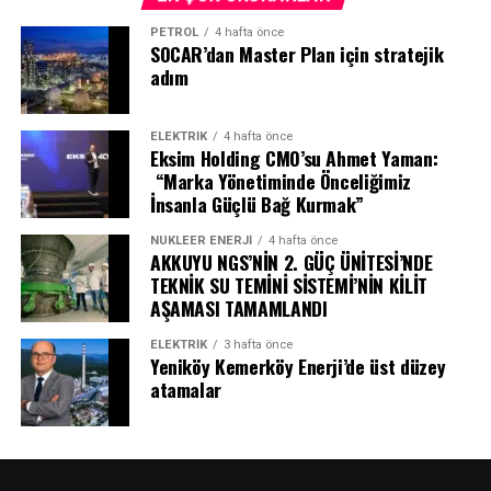
edeceğini gösteriyor.
187 numaralı Aksa Doğalgaz Çözüm Merkezi’ne bilgi
PETROL
4 hafta önce
verilmelidir. Doğal gaz hattı bulunan sokaklarda izinsiz
SOCAR’dan Master Plan için stratejik
adım
kazı çalışması yapmak yasak olduğundan, şüpheli bir
durum gördüğünüzde veya olası bir gaz kaçağı fark
ettiğinizde 7 gün 24 saat hizmet veren 187 Doğal Gaz
ELEKTRİK
4 hafta önce
Eksim Holding CMO’su Ahmet Yaman:
Acil Hattı’nı arayarak durumu hemen bildirin.
“Marka Yönetiminde Önceliğimiz
İnsanla Güçlü Bağ Kurmak”
Periyodik bakım yaptırın
NÜKLEER ENERJI
4 hafta önce
Cihazların periyodik bakımlarının ve bacaların
AKKUYU NGS’NİN 2. GÜÇ ÜNİTESİ’NDE
kontrollerinin yetkili servisler tarafından düzenli olarak
TEKNİK SU TEMİNİ SİSTEMİ’NİN KİLİT
yapılması büyük önem taşımaktadır. Bu kontroller
AŞAMASI TAMAMLANDI
güvenli doğal gaz kullanımının temelini oluşturmakta,
ELEKTRİK
3 hafta önce
kombinin de ömrünü uzatarak verimi artırmaktadır.
Yeniköy Kemerköy Enerji’de üst düzey
atamalar
Menfezleri kapatmayın
Verimli bir yanma ve ortamda olabilecek gazların
tahliyesi için temiz hava girişini ve ortamın