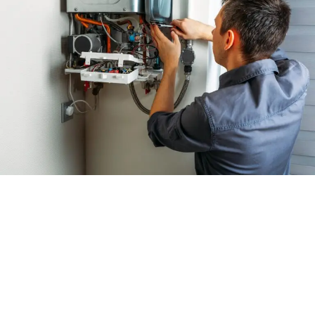
dolaylı hissedarı olmuştur.
Naturelgaz Genel Müdürü Hasan Tahsin Turan,
“2025 yılında da önceki yıllarda olduğu gibi
büyümeye ve operasyonel verimliliğe
odaklanılırken, şirketin uluslararası bir yapıya
geçişini destekleyen ilk stratejik adımlarını hayata
geçirdik” dedi. Ayrıca Muş’un Bulanık ilçesinde
devreye alınan güneş enerjisi santralinde (GES)
üretime başlandığını aktaran Turan, güçlü
operasyonel performans sayesinde FAVÖK’ün yıllık
bazda yüzde 14 artışla 1.702 milyon TL seviyesine
ulaştığını vurguladı.
Naturelgaz, 2025 yılında satış hacmini yüzde 10,7
artırarak 359 milyon Sm³’ün üzerine çıkarırken, net
kârını yüzde 88 artışla 900,6 milyon TL’ye, FAVÖK’ünü
ise yüzde 14 artışla 1 milyar 702 milyon TL seviyesine
ulaştırdı.