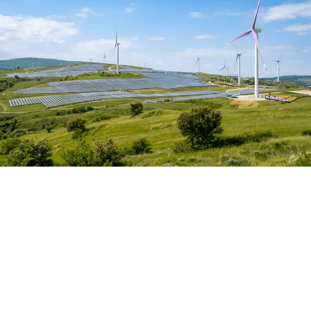
solar panel üretim altyapısıyla bu artan talebi
karşılayabilecek güçlü ülkeler arasında yer alıyor.
“Enerji dönüşümü artık bir tercih değil zorunluluk”
Çağdaş Cam CEO’su Serdar Raşit Pirinç
, enerjide
ülkelerin kendi ihtiyaçlarını kendi üreterek kendi
kendine yetebilecek bir yapıya kavuşmasının artık bir
tercih değil zorunluluk haline geldiğini vurgulayarak şu
ifadeleri kullandı:
“Son dönemde yaşanan savaşlar ve savaşların tetiklediği
enerji fiyatlarındaki sert dalgalanmalar, ülkelerin
enerjide dışa bağımlılıklarını minimize etmeleri
gerektiğini açıkça gözler önüne sermiştir. Bugün enerji
bağımsızlığını ilan edebilmenin en ucuz ve en hızlı yolu
güneş enerjisidir. Bu nedenle birçok ülke güneşi en temel
enerji kaynağı olarak konumlandırıyor, yenilenebilir
enerji yatırımlarını hızlandırıyor ve enerji altyapılarını