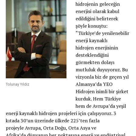
hidrojenin geleceğin
enerjisi olarak kabul
edildiğini belirterek
şöyle konuştu:
“Türkiye’de yenilenebilir
enerji kaynaklı
hidrojen enerjisinin
desteklendiğini
görmekten dolayı
mutluluk duyuyoruz. Bu
vizyonla biz de geçen yıl
Almanya’da YEO
Tolunay Yıldız
Hidrojen isimli bir şirket
kurduk. Hem Türkiye
hem de Avrupa’da yeşil
enerji kaynaklı hidrojen projeleri için çalışıyoruz. 3
kıtada 30’un üzerinde ülkede 225’ten fazla
projeyle Avrupa, Orta Doğu, Orta Asya ve
Afrika’da dünyanın her noktasına enerji ve endüstriyel