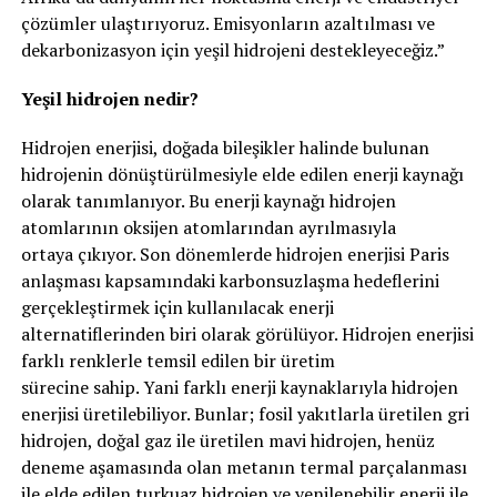
çözümler ulaştırıyoruz. Emisyonların azaltılması ve
dekarbonizasyon için yeşil hidrojeni destekleyeceğiz.”
Yeşil hidrojen nedir?
Hidrojen enerjisi, doğada bileşikler halinde bulunan
hidrojenin dönüştürülmesiyle elde edilen enerji kaynağı
olarak tanımlanıyor. Bu enerji kaynağı hidrojen
atomlarının oksijen atomlarından ayrılmasıyla
ortaya çıkıyor. Son dönemlerde hidrojen enerjisi Paris
anlaşması kapsamındaki karbonsuzlaşma hedeflerini
gerçekleştirmek için kullanılacak enerji
alternatiflerinden biri olarak görülüyor. Hidrojen enerjisi
farklı renklerle temsil edilen bir üretim
sürecine sahip. Yani farklı enerji kaynaklarıyla hidrojen
enerjisi üretilebiliyor. Bunlar; fosil yakıtlarla üretilen gri
hidrojen, doğal gaz ile üretilen mavi hidrojen, henüz
deneme aşamasında olan metanın termal parçalanması
ile elde edilen turkuaz hidrojen ve yenilenebilir enerji ile